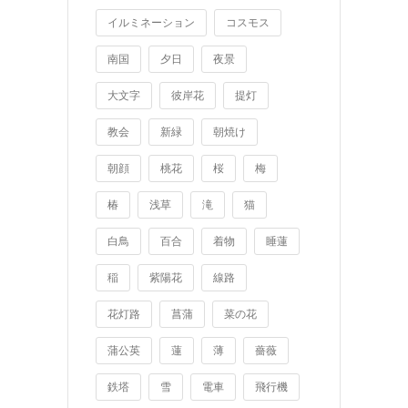
イルミネーション
コスモス
南国
夕日
夜景
大文字
彼岸花
提灯
教会
新緑
朝焼け
朝顔
桃花
桜
梅
椿
浅草
滝
猫
白鳥
百合
着物
睡蓮
稲
紫陽花
線路
花灯路
菖蒲
菜の花
蒲公英
蓮
薄
薔薇
鉄塔
雪
電車
飛行機