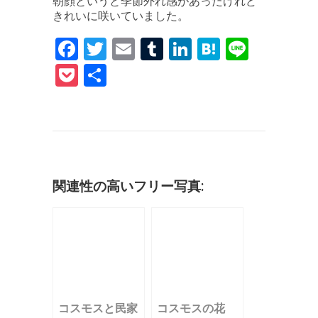
朝顔というと季節外れ感があったけれど
きれいに咲いていました。
F
T
E
T
Li
H
Li
a
w
m
u
n
at
n
P
共
c
it
ai
m
k
e
e
o
有
e
te
l
bl
e
n
c
b
r
r
dI
a
k
o
n
et
o
関連性の高いフリー写真:
k
コスモスと民家
コスモスの花