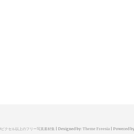
00ピクセル以上のフリー写真素材集
| Designed by:
Theme Freesia
| Powered b