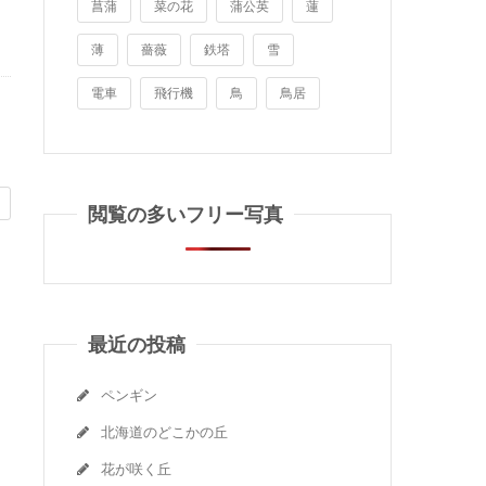
菖蒲
菜の花
蒲公英
蓮
薄
薔薇
鉄塔
雪
電車
飛行機
鳥
鳥居
閲覧の多いフリー写真
最近の投稿
ペンギン
北海道のどこかの丘
花が咲く丘