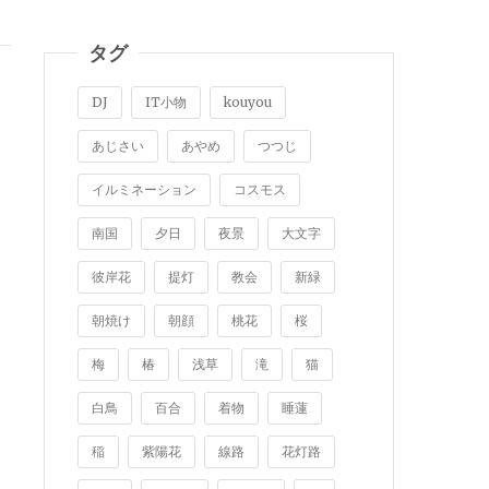
タグ
DJ
IT小物
kouyou
あじさい
あやめ
つつじ
イルミネーション
コスモス
南国
夕日
夜景
大文字
彼岸花
提灯
教会
新緑
朝焼け
朝顔
桃花
桜
梅
椿
浅草
滝
猫
白鳥
百合
着物
睡蓮
稲
紫陽花
線路
花灯路