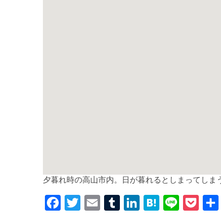
夕暮れ時の高山市内。日が暮れるとしまってしま
F
T
E
T
Li
H
Li
P
a
w
m
u
n
at
n
o