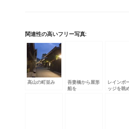
c
it
ai
m
k
e
e
c
e
te
l
bl
e
n
k
b
r
r
dI
a
et
o
n
関連性の高いフリー写真:
o
k
高山の町並み
吾妻橋から屋形
レインボ
船を
ッジを眺
ら