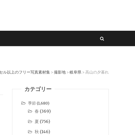
クセル以上のフリー写真素材集
撮影地
岐阜県
高山の夕暮れ
>
>
>
カテゴリー
季節
(1,680)
春
(369)
夏
(756)
秋
(146)