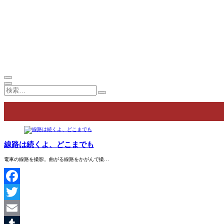
線路は続くよ、どこまでも
電車の線路を撮影。曲がる線路をかがんで撮…
Facebook
Twitter
Email