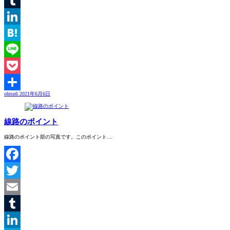
Tumblr
LinkedIn
Hatena
Line
Pocket
ohtsu6
2021年6月6日
共
有
線路のポイント
線路のポイント部の写真です。このポイント…
Facebook
Twitter
Email
Tumblr