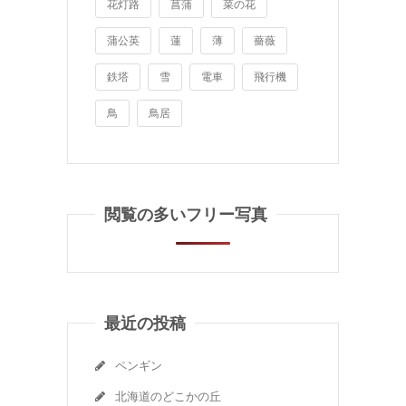
花灯路
菖蒲
菜の花
蒲公英
蓮
薄
薔薇
鉄塔
雪
電車
飛行機
鳥
鳥居
閲覧の多いフリー写真
最近の投稿
ペンギン
北海道のどこかの丘