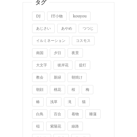
タグ
DJ
IT小物
kouyou
あじさい
あやめ
つつじ
イルミネーション
コスモス
南国
夕日
夜景
大文字
彼岸花
提灯
教会
新緑
朝焼け
朝顔
桃花
桜
梅
椿
浅草
滝
猫
白鳥
百合
着物
睡蓮
稲
紫陽花
線路