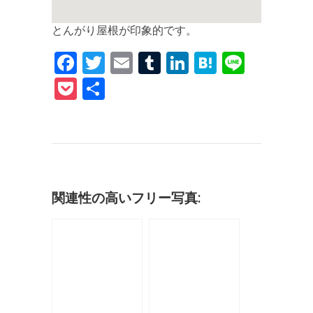
とんがり屋根が印象的です。
F
T
E
T
Li
H
Li
a
w
m
u
n
at
n
P
共
c
it
ai
m
k
e
e
o
有
e
te
l
bl
e
n
c
b
r
r
dI
a
k
o
n
et
o
関連性の高いフリー写真:
k