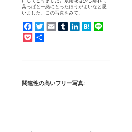
にしてとりました。紫陽花は少し離れて
葉っぱと一緒にとったほうがよいなと思
いました。この写真をみて。
F
T
E
T
Li
H
Li
a
w
m
u
n
at
n
P
共
c
it
ai
m
k
e
e
o
有
e
te
l
bl
e
n
c
b
r
r
dI
a
k
o
n
et
o
関連性の高いフリー写真:
k