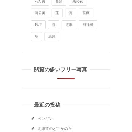
花灯路
菖蒲
菜の花
蒲公英
蓮
薄
薔薇
鉄塔
雪
電車
飛行機
鳥
鳥居
閲覧の多いフリー写真
最近の投稿
ペンギン
北海道のどこかの丘