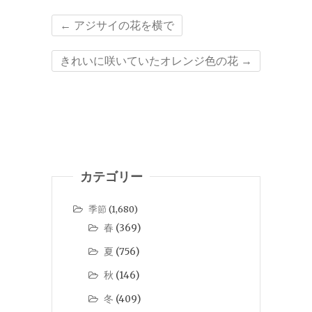
←
アジサイの花を横で
きれいに咲いていたオレンジ色の花
→
カテゴリー
季節
(1,680)
春
(369)
夏
(756)
秋
(146)
冬
(409)