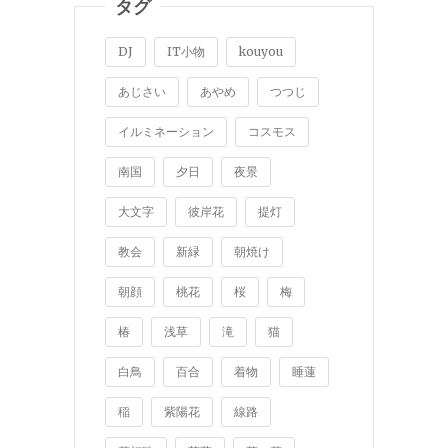
タグ
DJ
IT小物
kouyou
あじさい
あやめ
つつじ
イルミネーション
コスモス
南国
夕日
夜景
大文字
彼岸花
提灯
教会
新緑
朝焼け
朝顔
桃花
桜
梅
椿
浅草
滝
猫
白鳥
百合
着物
睡蓮
稲
紫陽花
線路