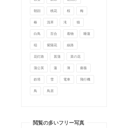
朝顔
桃花
桜
梅
椿
浅草
滝
猫
白鳥
百合
着物
睡蓮
稲
紫陽花
線路
花灯路
菖蒲
菜の花
蒲公英
蓮
薄
薔薇
鉄塔
雪
電車
飛行機
鳥
鳥居
閲覧の多いフリー写真