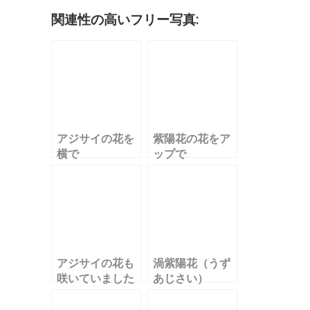
o
関連性の高いフリー写真:
k
アジサイの花を
紫陽花の花をア
横で
ップで
アジサイの花も
渦紫陽花（うず
咲いていました
あじさい）