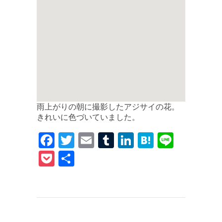
雨上がりの朝に撮影したアジサイの花。
きれいに色づいていました。
F
T
E
T
Li
H
Li
a
w
m
u
n
at
n
P
共
c
it
ai
m
k
e
e
o
有
e
te
l
bl
e
n
c
b
r
r
dI
a
k
o
n
et