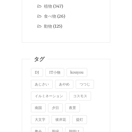
植物
(347)
食べ物
(26)
動物
(125)
タグ
DJ
IT小物
kouyou
あじさい
あやめ
つつじ
イルミネーション
コスモス
南国
夕日
夜景
大文字
彼岸花
提灯
教会
新緑
朝焼け