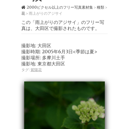
2000ピクセル以上のフリー写真素材集
種類
>
>
花
雨上がりのアジサイ
>
この「雨上がりのアジサイ」のフリー写
真は、大田区で撮影されたものです。
撮影地: 大田区
撮影時期: 2005年6月3日<季節は夏>
撮影場所: 多摩川土手
撮影地: 東京都大田区
タグ:
紫陽花