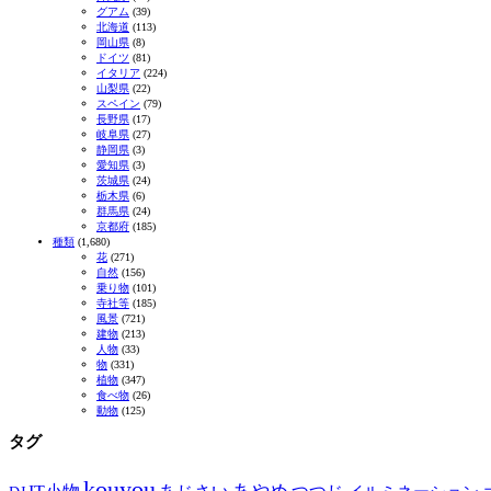
グアム
(39)
北海道
(113)
岡山県
(8)
ドイツ
(81)
イタリア
(224)
山梨県
(22)
スペイン
(79)
長野県
(17)
岐阜県
(27)
静岡県
(3)
愛知県
(3)
茨城県
(24)
栃木県
(6)
群馬県
(24)
京都府
(185)
種類
(1,680)
花
(271)
自然
(156)
乗り物
(101)
寺社等
(185)
風景
(721)
建物
(213)
人物
(33)
物
(331)
植物
(347)
食べ物
(26)
動物
(125)
タグ
kouyou