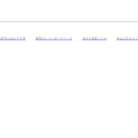
浅草寺のほおずき市
昼間のレインボーブリッチ
花火を撮影したが
砂丘の大きさ