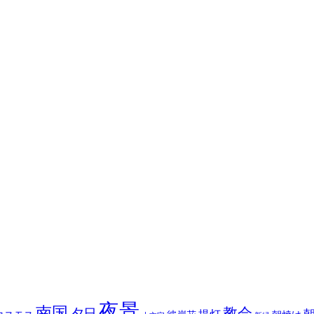
夜景
南国
教会
夕日