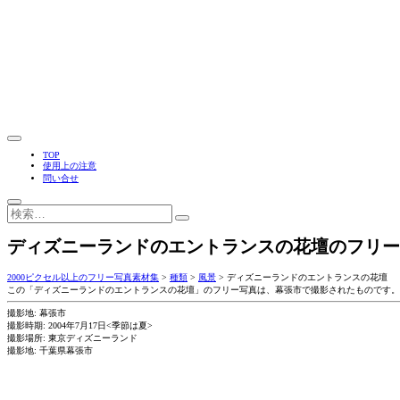
TOP
使用上の注意
問い合せ
ディズニーランドのエントランスの花壇のフリー
2000ピクセル以上のフリー写真素材集
>
種類
>
風景
>
ディズニーランドのエントランスの花壇
この「ディズニーランドのエントランスの花壇」のフリー写真は、幕張市で撮影されたものです。
撮影地: 幕張市
撮影時期: 2004年7月17日<季節は夏>
撮影場所: 東京ディズニーランド
撮影地: 千葉県幕張市