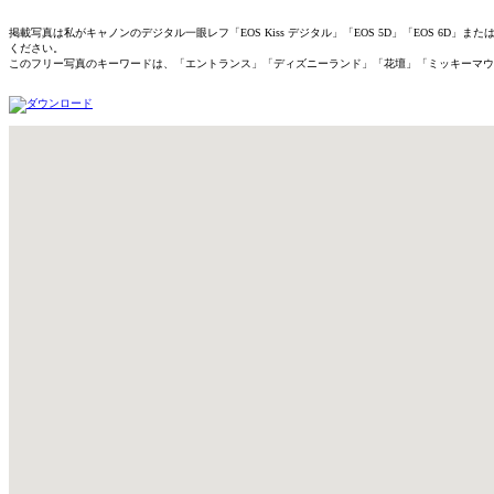
掲載写真は私がキャノンのデジタル一眼レフ「EOS Kiss デジタル」「EOS 5D」「EOS 
ください。
このフリー写真のキーワードは、「エントランス」「ディズニーランド」「花壇」「ミッキーマウ