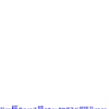
桜
猫
紫陽花