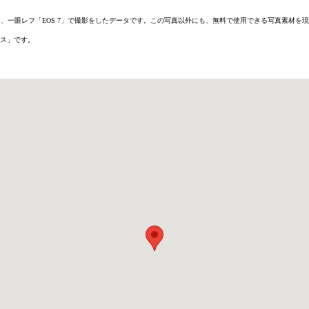
6D」または、一眼レフ「EOS 7」で撮影をしたデータです。この写真以外にも、無料で使用できる写真素
ス」です。