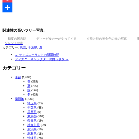
Pocket
共
有
関連性の高いフリー写真:
初夏の国吉駅
ディーゼルカーがやってくる
夕焼け時の黄金色の海の写真
ソレントの街
カテゴリー:
風景
,
千葉県
,
夏
←
ディズニーランドの開園時間
ディズニーキャラクターの白うさぎ
→
カテゴリー
季節
(1,680)
春
(369)
夏
(756)
秋
(146)
冬
(409)
撮影地
(1,680)
埼玉県
(73)
千葉県
(48)
兵庫県
(9)
東京都
(561)
奈良県
(19)
神奈川県
(59)
新潟県
(10)
鳥取県
(18)
沖縄県
(28)