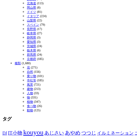
北海道
(113)
岡山県
(8)
ドイツ
(81)
イタリア
(224)
山梨県
(22)
スペイン
(79)
長野県
(17)
岐阜県
(27)
静岡県
(3)
愛知県
(3)
茨城県
(24)
栃木県
(6)
群馬県
(24)
京都府
(185)
種類
(1,680)
花
(271)
自然
(156)
乗り物
(101)
寺社等
(185)
風景
(721)
建物
(213)
人物
(33)
物
(331)
植物
(347)
食べ物
(26)
動物
(125)
タグ
kouyou
あやめ
IT小物
あじさい
つつじ
DJ
イルミネーション