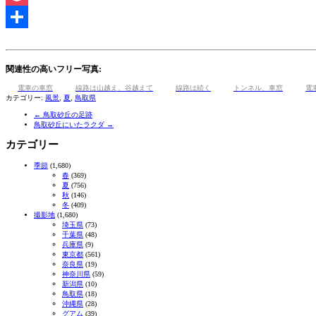
Pocket
共
有
関連性の高いフリー写真:
電車の車窓
線路は山越え、谷越えて
線路は続く
トンネル、車窓
電
カテゴリー:
風景
,
夏
,
鳥取県
←
鳥取砂丘の足跡
鳥取砂丘にいたラクダ
→
カテゴリー
季節
(1,680)
春
(369)
夏
(756)
秋
(146)
冬
(409)
撮影地
(1,680)
埼玉県
(73)
千葉県
(48)
兵庫県
(9)
東京都
(561)
奈良県
(19)
神奈川県
(59)
新潟県
(10)
鳥取県
(18)
沖縄県
(28)
グアム
(39)