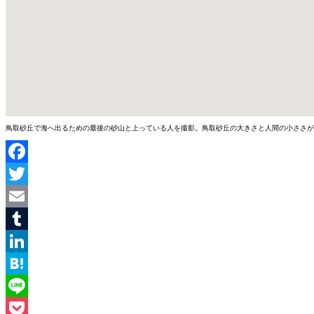
鳥取砂丘で海へ出るための最後の砂山と上っている人を撮影。鳥取砂丘の大きさと人間の小ささが
Facebook
Twitter
Email
Tumblr
LinkedIn
Hatena
Line