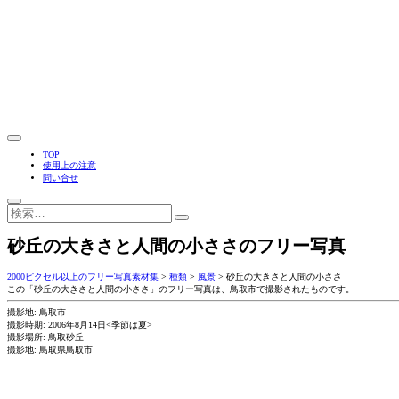
TOP
使用上の注意
問い合せ
砂丘の大きさと人間の小ささのフリー写真
2000ピクセル以上のフリー写真素材集
>
種類
>
風景
>
砂丘の大きさと人間の小ささ
この「砂丘の大きさと人間の小ささ」のフリー写真は、鳥取市で撮影されたものです。
撮影地: 鳥取市
撮影時期: 2006年8月14日<季節は夏>
撮影場所: 鳥取砂丘
撮影地: 鳥取県鳥取市