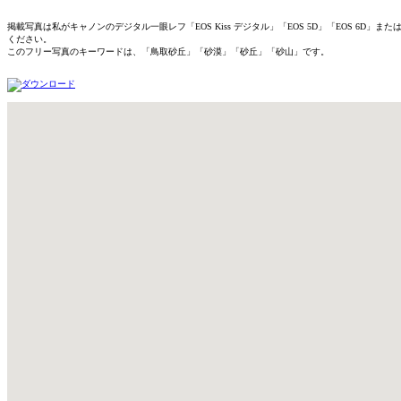
掲載写真は私がキャノンのデジタル一眼レフ「EOS Kiss デジタル」「EOS 5D」「EOS 
ください。
このフリー写真のキーワードは、「鳥取砂丘」「砂漠」「砂丘」「砂山」です。