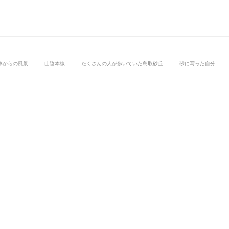
車からの風景
山陰本線
たくさんの人が歩いていた鳥取砂丘
砂に写った自分