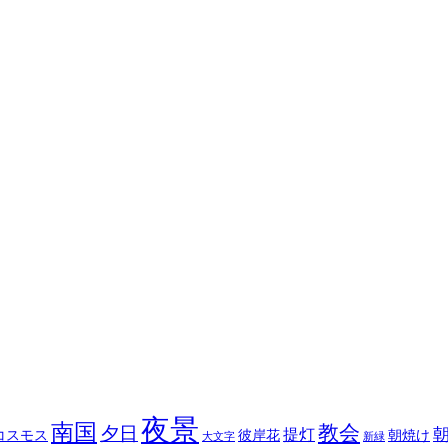
夜景
南国
教会
夕日
提灯
コスモス
彼岸花
朝焼け
大文字
新緑