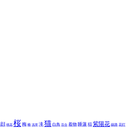
桜
猫
紫陽花
朝顔
梅
滝
睡蓮
白鳥
着物
稲
椿
線路
花灯
桃花
浅草
百合