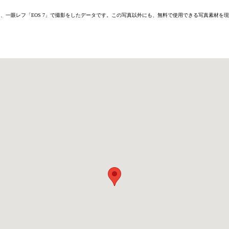
6D」または、一眼レフ「EOS 7」で撮影をしたデータです。この写真以外にも、無料で使用できる写真素