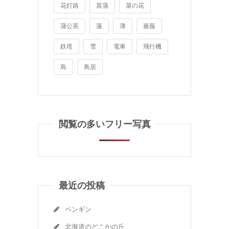
花灯路
菖蒲
菜の花
蒲公英
蓮
薄
薔薇
鉄塔
雪
電車
飛行機
鳥
鳥居
閲覧の多いフリー写真
最近の投稿
ペンギン
北海道のどこかの丘