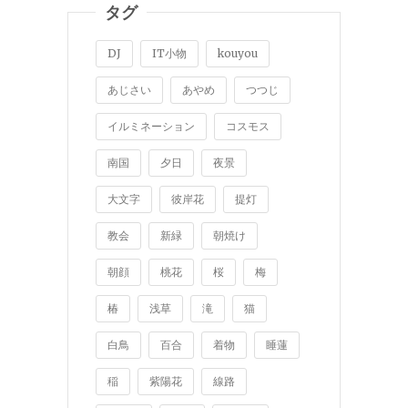
タグ
DJ
IT小物
kouyou
あじさい
あやめ
つつじ
イルミネーション
コスモス
南国
夕日
夜景
大文字
彼岸花
提灯
教会
新緑
朝焼け
朝顔
桃花
桜
梅
椿
浅草
滝
猫
白鳥
百合
着物
睡蓮
稲
紫陽花
線路