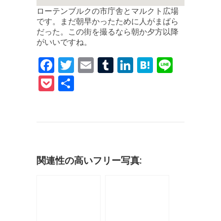
ローテンブルクの市庁舎とマルクト広場
です。まだ朝早かったために人がまばら
だった。この街を撮るなら朝か夕方以降
がいいですね。
F
T
E
T
Li
H
Li
a
w
m
u
n
at
n
P
共
c
it
ai
m
k
e
e
o
有
e
te
l
bl
e
n
c
b
r
r
dI
a
k
o
n
et
o
関連性の高いフリー写真:
k