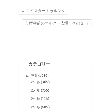
←
マイスタートゥルンク
市庁舎前のマルクト広場 その２
→
カテゴリー
季節
(1,680)
春
(369)
夏
(756)
秋
(146)
冬
(409)