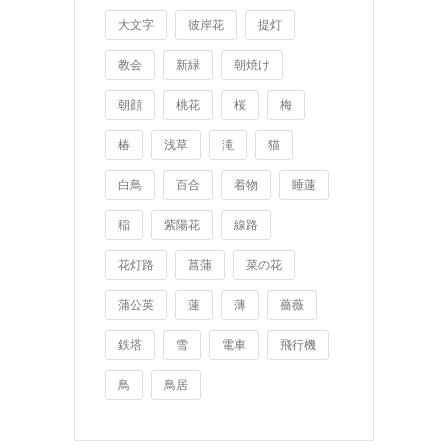
大文字
彼岸花
提灯
教会
新緑
朝焼け
朝顔
桃花
桜
梅
椿
浅草
滝
猫
白鳥
百合
着物
睡蓮
稲
紫陽花
線路
花灯路
菖蒲
菜の花
蒲公英
蓮
薄
薔薇
鉄塔
雪
電車
飛行機
鳥
鳥居