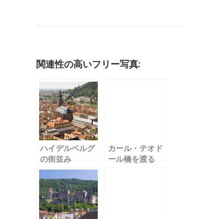
c
it
ai
m
k
e
e
o
有
e
te
l
bl
e
n
c
b
r
r
dI
a
k
o
n
et
o
関連性の高いフリー写真:
k
ハイデルベルグ
カール・テオド
の街並み
ール橋を渡る