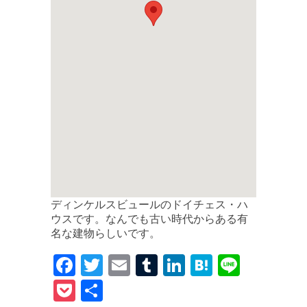
ディンケルスビュールのドイチェス・ハ
ウスです。なんでも古い時代からある有
名な建物らしいです。
F
T
E
T
Li
H
Li
a
w
m
u
n
at
n
P
共