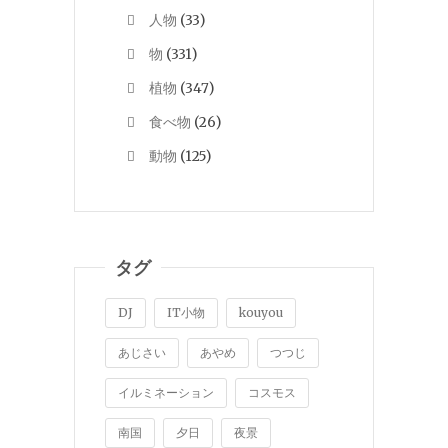
人物
(33)
物
(331)
植物
(347)
食べ物
(26)
動物
(125)
タグ
DJ
IT小物
kouyou
あじさい
あやめ
つつじ
イルミネーション
コスモス
南国
夕日
夜景