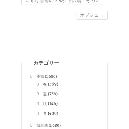
←
市庁舎前のマルクト広場 その２
オブジェ
→
カテゴリー
季節
(1,680)
春
(369)
夏
(756)
秋
(146)
冬
(409)
撮影地
(1,680)