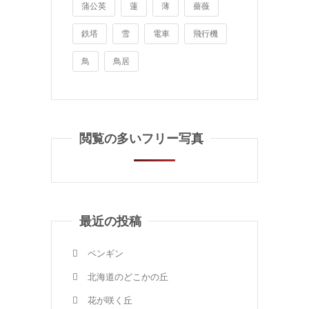
蒲公英
蓮
薄
薔薇
鉄塔
雪
電車
飛行機
鳥
鳥居
閲覧の多いフリー写真
最近の投稿
ペンギン
北海道のどこかの丘
花が咲く丘