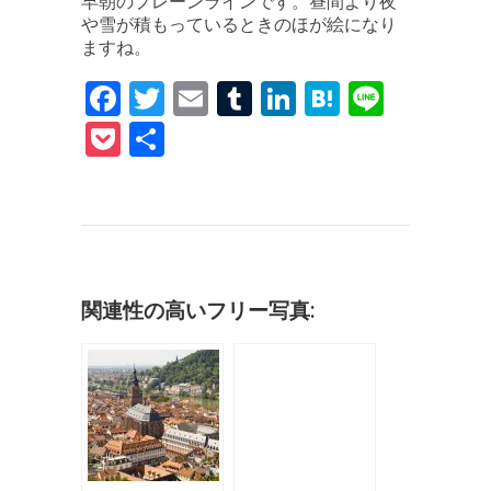
早朝のプレーンラインです。昼間より夜
や雪が積もっているときのほが絵になり
ますね。
F
T
E
T
Li
H
Li
a
w
m
u
n
at
n
P
共
c
it
ai
m
k
e
e
o
有
e
te
l
bl
e
n
c
b
r
r
dI
a
k
o
n
et
o
関連性の高いフリー写真:
k