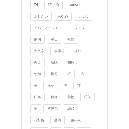
DJ
IT小物
kouyou
あじさい
あやめ
つつじ
イルミネーション
コスモス
南国
夕日
夜景
大文字
彼岸花
提灯
教会
新緑
朝焼け
朝顔
桃花
桜
梅
椿
浅草
滝
猫
白鳥
百合
着物
睡蓮
稲
紫陽花
線路
花灯路
菖蒲
菜の花