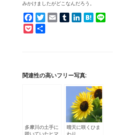
みかけましたがどこなんだろう。
F
T
E
T
Li
H
Li
a
w
m
u
n
at
n
P
共
c
it
ai
m
k
e
e
o
有
e
te
l
bl
e
n
c
b
r
r
dI
a
k
o
n
et
o
関連性の高いフリー写真:
k
多摩川の土手に
晴天に咲くひま
咲いていたヒマ
わり