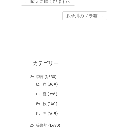
←
晴天に咲くひまわり
多摩川のノラ猫
→
カテゴリー
季節
(1,680)
春
(369)
夏
(756)
秋
(146)
冬
(409)
撮影地
(1,680)