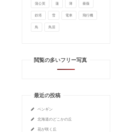
蒲公英
蓮
薄
薔薇
鉄塔
雪
電車
飛行機
鳥
鳥居
閲覧の多いフリー写真
最近の投稿
ペンギン
北海道のどこかの丘
花が咲く丘