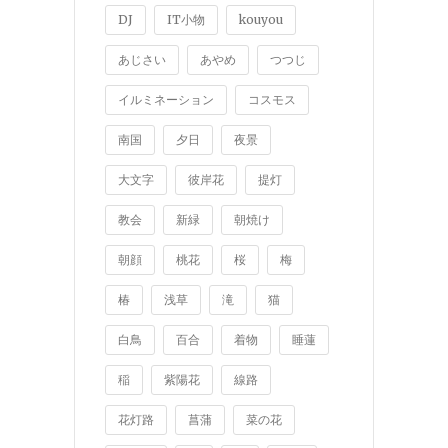
DJ
IT小物
kouyou
あじさい
あやめ
つつじ
イルミネーション
コスモス
南国
夕日
夜景
大文字
彼岸花
提灯
教会
新緑
朝焼け
朝顔
桃花
桜
梅
椿
浅草
滝
猫
白鳥
百合
着物
睡蓮
稲
紫陽花
線路
花灯路
菖蒲
菜の花