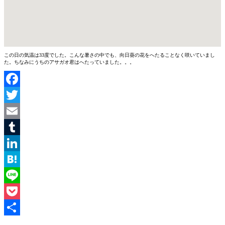
この日の気温は33度でした。こんな暑さの中でも、向日葵の花をへたることなく咲いていまし
た。ちなみにうちのアサガオ君はへたっていました。。。
Facebook
Twitter
Email
Tumblr
LinkedIn
Hatena
Line
Pocket
共