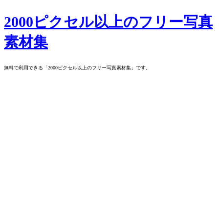
Skip
2000ピクセル以上のフリー写真
to
content
素材集
無料で利用できる「2000ピクセル以上のフリー写真素材集」です。