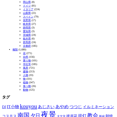
岡山県
(8)
ドイツ
(81)
イタリア
(224)
山梨県
(22)
スペイン
(79)
長野県
(17)
岐阜県
(27)
静岡県
(3)
愛知県
(3)
茨城県
(24)
栃木県
(6)
群馬県
(24)
京都府
(185)
種類
(1,680)
花
(271)
自然
(156)
乗り物
(101)
寺社等
(185)
風景
(721)
建物
(213)
人物
(33)
物
(331)
植物
(347)
食べ物
(26)
動物
(125)
タグ
kouyou
あやめ
IT小物
あじさい
つつじ
DJ
イルミネーション
夜景
南国
教会
夕日
提灯
コスモス
彼岸花
朝焼
大文字
新緑