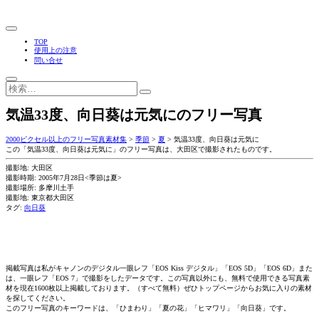
TOP
使用上の注意
問い合せ
気温33度、向日葵は元気にのフリー写真
2000ピクセル以上のフリー写真素材集
>
季節
>
夏
>
気温33度、向日葵は元気に
この「気温33度、向日葵は元気に」のフリー写真は、大田区で撮影されたものです。
撮影地: 大田区
撮影時期: 2005年7月28日<季節は夏>
撮影場所: 多摩川土手
撮影地: 東京都大田区
タグ:
向日葵
掲載写真は私がキャノンのデジタル一眼レフ「EOS Kiss デジタル」「EOS 5D」「EOS 6D」また
は、一眼レフ「EOS 7」で撮影をしたデータです。この写真以外にも、無料で使用できる写真素
材を現在1600枚以上掲載しております。（すべて無料）ぜひトップページからお気に入りの素材
を探してください。
このフリー写真のキーワードは、「ひまわり」「夏の花」「ヒマワリ」「向日葵」です。