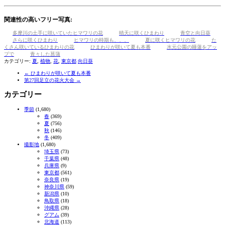
有
関連性の高いフリー写真:
多摩川の土手に咲いていたヒマワリの花
晴天に咲くひまわり
青空と向日葵
さらに咲くひまわり
ヒマワリの時期も、、、
夏に咲くヒマワリの花
た
くさん咲いているひまわりの花
ひまわりが咲いて夏も本番
水元公園の睡蓮をアッ
プで
青々した菖蒲
カテゴリー:
夏
,
植物
,
花
,
東京都
向日葵
←
ひまわりが咲いて夏も本番
第27回足立の花火大会
→
カテゴリー
季節
(1,680)
春
(369)
夏
(756)
秋
(146)
冬
(409)
撮影地
(1,680)
埼玉県
(73)
千葉県
(48)
兵庫県
(9)
東京都
(561)
奈良県
(19)
神奈川県
(59)
新潟県
(10)
鳥取県
(18)
沖縄県
(28)
グアム
(39)
北海道
(113)