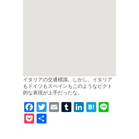
イタリアの交通標識。しかし、イタリア
もドイツもスペインもこのようなピクト
的な表現が上手だったな。
F
T
E
T
Li
H
Li
a
w
m
u
n
at
n
P
共
c
it
ai
m
k
e
e
o
有
e
te
l
bl
e
n
c