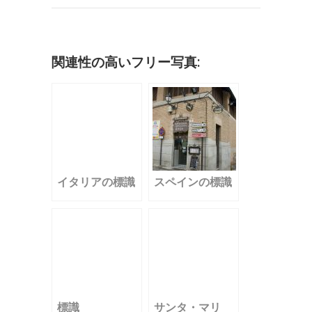
b
r
r
dI
a
k
o
n
et
o
関連性の高いフリー写真:
k
イタリアの標識
スペインの標識
標識
サンタ・マリ