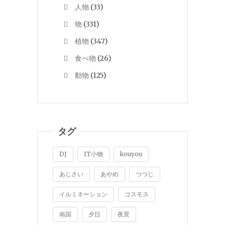
人物
(33)
物
(331)
植物
(347)
食べ物
(26)
動物
(125)
タグ
DJ
IT小物
kouyou
あじさい
あやめ
つつじ
イルミネーション
コスモス
南国
夕日
夜景