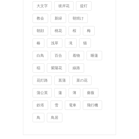
大文字
彼岸花
提灯
教会
新緑
朝焼け
朝顔
桃花
桜
梅
椿
浅草
滝
猫
白鳥
百合
着物
睡蓮
稲
紫陽花
線路
花灯路
菖蒲
菜の花
蒲公英
蓮
薄
薔薇
鉄塔
雪
電車
飛行機
鳥
鳥居