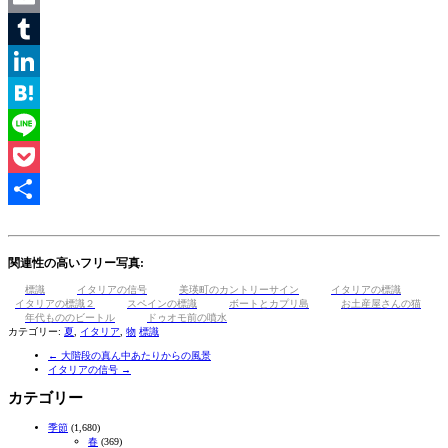
Email
Tumblr
LinkedIn
Hatena
Line
Pocket
共
有
関連性の高いフリー写真:
標識
イタリアの信号
美瑛町のカントリーサイン
イタリアの標識
イタリアの標識２
スペインの標識
ボートとカプリ島
お土産屋さんの猫
年代もののビートル
ドゥオモ前の噴水
カテゴリー:
夏
,
イタリア
,
物
標識
←
大階段の真ん中あたりからの風景
イタリアの信号
→
カテゴリー
季節
(1,680)
春
(369)