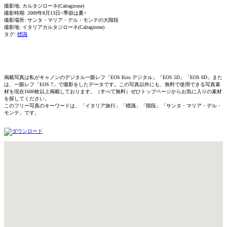
撮影地: カルタジローネ(Caltagirone)
撮影時期: 2009年8月13日<季節は夏>
撮影場所: サンタ・マリア・デル・モンテの大階段
撮影地: イタリアカルタジローネ(Caltagirone)
タグ:
標識
掲載写真は私がキャノンのデジタル一眼レフ「EOS Kiss デジタル」「EOS 5D」「EOS 6D」また
は、一眼レフ「EOS 7」で撮影をしたデータです。この写真以外にも、無料で使用できる写真素
材を現在1600枚以上掲載しております。（すべて無料）ぜひトップページからお気に入りの素材
を探してください。
このフリー写真のキーワードは、「イタリア旅行」「標識」「階段」「サンタ・マリア・デル・
モンテ」です。