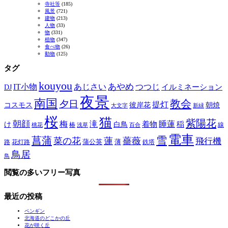
寺社等
(185)
風景
(721)
建物
(213)
人物
(33)
物
(331)
植物
(347)
食べ物
(26)
動物
(125)
タグ
kouyou
あやめ
IT小物
あじさい
つつじ
DJ
イルミネーション
夜景
南国
教会
夕日
提灯
コスモス
彼岸花
朝焼
大文字
新緑
桜
猫
紫陽花
朝顔
梅
滝
睡蓮
け
白鳥
着物
稲
椿
線
桃花
浅草
百合
電車
菖蒲
雪
菜の花
蓮
薔薇
飛行機
蒲公英
薄
路
花灯路
鉄塔
鳥居
鳥
閲覧の多いフリー写真
最近の投稿
ペンギン
北海道のどこかの丘
花が咲く丘