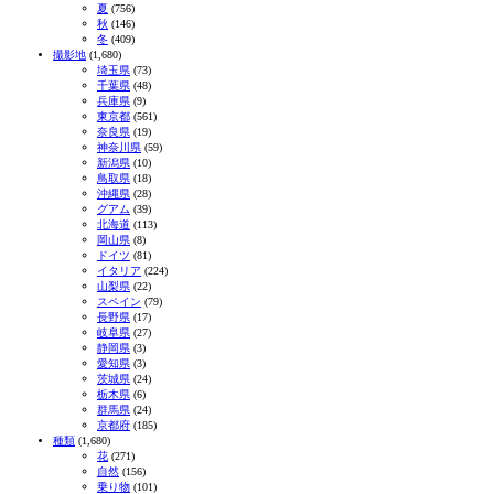
夏
(756)
秋
(146)
冬
(409)
撮影地
(1,680)
埼玉県
(73)
千葉県
(48)
兵庫県
(9)
東京都
(561)
奈良県
(19)
神奈川県
(59)
新潟県
(10)
鳥取県
(18)
沖縄県
(28)
グアム
(39)
北海道
(113)
岡山県
(8)
ドイツ
(81)
イタリア
(224)
山梨県
(22)
スペイン
(79)
長野県
(17)
岐阜県
(27)
静岡県
(3)
愛知県
(3)
茨城県
(24)
栃木県
(6)
群馬県
(24)
京都府
(185)
種類
(1,680)
花
(271)
自然
(156)
乗り物
(101)