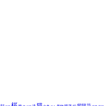
桜
猫
紫陽花