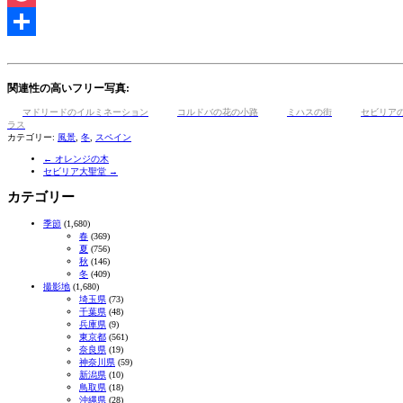
Pocket
共
有
関連性の高いフリー写真:
マドリードのイルミネーション
コルドバの花の小路
ミハスの街
セビリア
ラス
カテゴリー:
風景
,
冬
,
スペイン
←
オレンジの木
セビリア大聖堂
→
カテゴリー
季節
(1,680)
春
(369)
夏
(756)
秋
(146)
冬
(409)
撮影地
(1,680)
埼玉県
(73)
千葉県
(48)
兵庫県
(9)
東京都
(561)
奈良県
(19)
神奈川県
(59)
新潟県
(10)
鳥取県
(18)
沖縄県
(28)