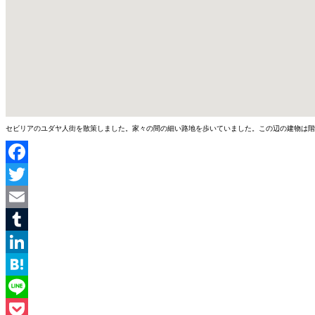
セビリアのユダヤ人街を散策しました。家々の間の細い路地を歩いていました。この辺の建物は階
Facebook
Twitter
Email
Tumblr
LinkedIn
Hatena
Line