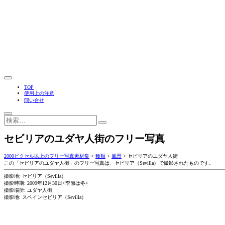
TOP
使用上の注意
問い合せ
セビリアのユダヤ人街のフリー写真
2000ピクセル以上のフリー写真素材集
>
種類
>
風景
>
セビリアのユダヤ人街
この「セビリアのユダヤ人街」のフリー写真は、セビリア（Sevilla）で撮影されたものです。
撮影地: セビリア（Sevilla）
撮影時期: 2009年12月30日<季節は冬>
撮影場所: ユダヤ人街
撮影地: スペインセビリア（Sevilla）