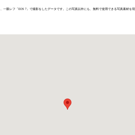
6D」または、一眼レフ「EOS 7」で撮影をしたデータです。この写真以外にも、無料で使用できる写真素