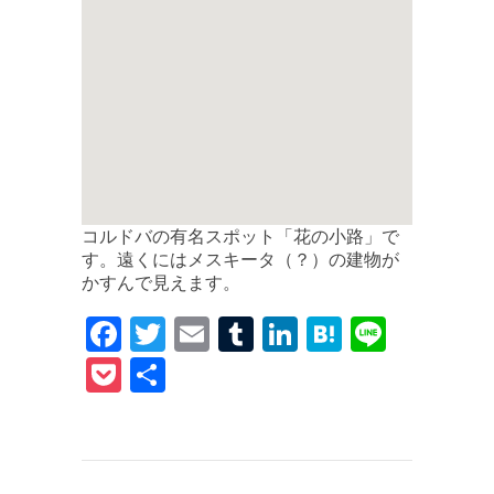
コルドバの有名スポット「花の小路」で
す。遠くにはメスキータ（？）の建物が
かすんで見えます。
F
T
E
T
Li
H
Li
a
w
m
u
n
at
n
P
共
c
it
ai
m
k
e
e
o
有
e
te
l
bl
e
n
c
b
r
r
dI
a
k