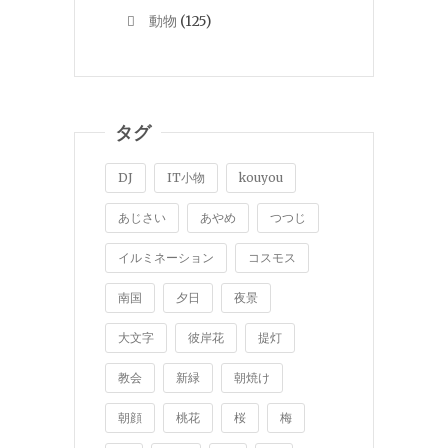
動物
(125)
タグ
DJ
IT小物
kouyou
あじさい
あやめ
つつじ
イルミネーション
コスモス
南国
夕日
夜景
大文字
彼岸花
提灯
教会
新緑
朝焼け
朝顔
桃花
桜
梅