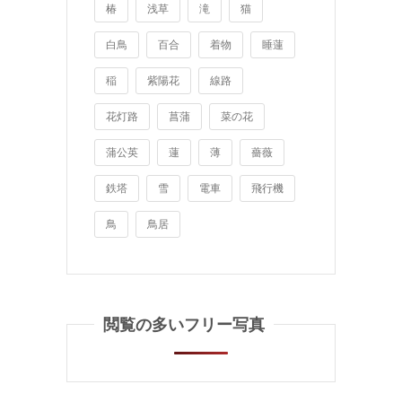
椿
浅草
滝
猫
白鳥
百合
着物
睡蓮
稲
紫陽花
線路
花灯路
菖蒲
菜の花
蒲公英
蓮
薄
薔薇
鉄塔
雪
電車
飛行機
鳥
鳥居
閲覧の多いフリー写真