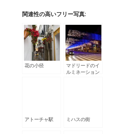
o
n
et
o
関連性の高いフリー写真:
k
花の小径
マドリードのイ
ルミネーション
アトーチャ駅
ミハスの街