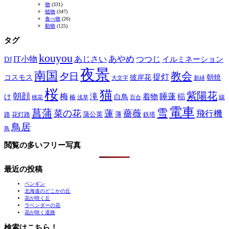
物
(331)
植物
(347)
食べ物
(26)
動物
(125)
タグ
kouyou
あやめ
IT小物
あじさい
つつじ
DJ
イルミネーション
夜景
南国
教会
夕日
提灯
コスモス
彼岸花
朝焼
大文字
新緑
桜
猫
紫陽花
朝顔
梅
滝
睡蓮
け
白鳥
着物
稲
椿
線
桃花
浅草
百合
電車
菖蒲
雪
菜の花
蓮
薔薇
飛行機
蒲公英
薄
路
花灯路
鉄塔
鳥居
鳥
閲覧の多いフリー写真
最近の投稿
ペンギン
北海道のどこかの丘
花が咲く丘
ラベンダーの花
花が咲く道路
検索はこちら！