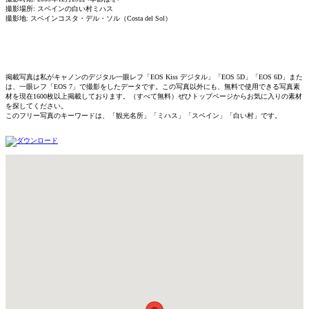
撮影場所: スペインの白い村ミハス
撮影地: スペインコスタ・デル・ソル（Costa del Sol）
掲載写真は私がキャノンのデジタル一眼レフ「EOS Kiss デジタル」「EOS 5D」「EOS 6D」また
は、一眼レフ「EOS 7」で撮影をしたデータです。この写真以外にも、無料で使用できる写真素
材を現在1600枚以上掲載しております。（すべて無料）ぜひトップページからお気に入りの素材
を探してください。
このフリー写真のキーワードは、「観光名所」「ミハス」「スペイン」「白い村」です。