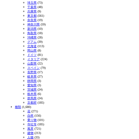
埼玉県
(73)
千葉県
(48)
兵庫県
(9)
東京都
(561)
奈良県
(19)
神奈川県
(59)
新潟県
(10)
鳥取県
(18)
沖縄県
(28)
グアム
(39)
北海道
(113)
岡山県
(8)
ドイツ
(81)
イタリア
(224)
山梨県
(22)
スペイン
(79)
長野県
(17)
岐阜県
(27)
静岡県
(3)
愛知県
(3)
茨城県
(24)
栃木県
(6)
群馬県
(24)
京都府
(185)
種類
(1,680)
花
(271)
自然
(156)
乗り物
(101)
寺社等
(185)
風景
(721)
建物
(213)
人物
(33)