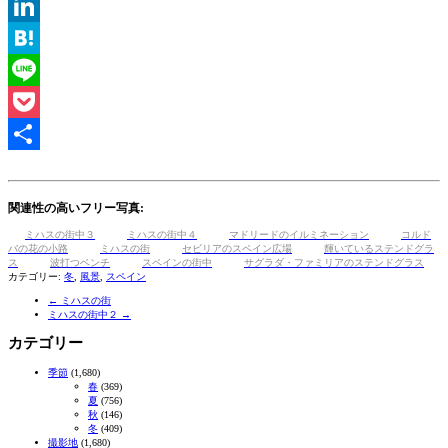
Tumblr
LinkedIn
Hatena
Line
Pocket
共
有
関連性の高いフリー写真:
ミハスの街中３
ミハスの街中４
マドリードのイルミネーション
コルド
バの花の小路
ミハスの街
セビリアのスペイン広場
輝いているステンドグラ
ス
波打つベンチ
スペインの街中
サグラダ・ファミリアのステンドグラス
カテゴリー:
冬
,
風景
,
スペイン
←
ミハスの街
ミハスの街中２
→
カテゴリー
季節
(1,680)
春
(369)
夏
(756)
秋
(146)
冬
(409)
撮影地
(1,680)