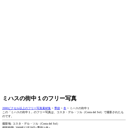
ミハスの街中１のフリー写真
2000ピクセル以上のフリー写真素材集
>
季節
>
冬
>
ミハスの街中１
この「ミハスの街中１」のフリー写真は、コスタ・デル・ソル（Costa del Sol）で撮影されたも
のです。
撮影地: コスタ・デル・ソル（Costa del Sol）
撮影時期: 2009年12月29日<季節は冬>