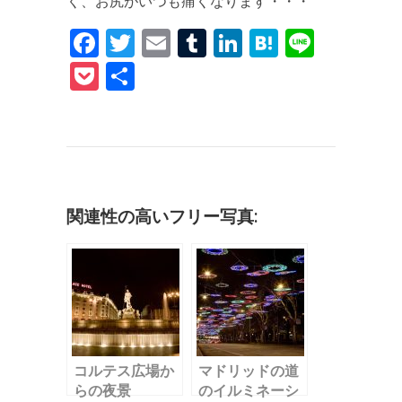
く、お尻がいつも痛くなります・・・
F
T
E
T
Li
H
Li
a
w
m
u
n
at
n
P
共
c
it
ai
m
k
e
e
o
有
e
te
l
bl
e
n
c
b
r
r
dI
a
k
o
n
et
o
関連性の高いフリー写真:
k
コルテス広場か
マドリッドの道
らの夜景
のイルミネーシ