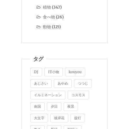
植物
(347)
食べ物
(26)
動物
(125)
タグ
DJ
IT小物
kouyou
あじさい
あやめ
つつじ
イルミネーション
コスモス
南国
夕日
夜景
大文字
彼岸花
提灯