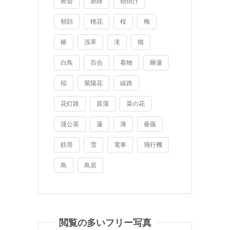
教会
新緑
朝焼け
朝顔
桃花
桜
梅
椿
浅草
滝
猫
白鳥
百合
着物
睡蓮
稲
紫陽花
線路
花灯路
菖蒲
菜の花
蒲公英
蓮
薄
薔薇
鉄塔
雪
電車
飛行機
鳥
鳥居
閲覧の多いフリー写真