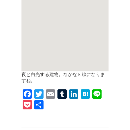
夜と白光する建物。なかなｋ絵になりま
すね。
F
T
E
T
Li
H
Li
a
w
m
u
n
at
n
P
共
c
it
ai
m
k
e
e
o
有
e
te
l
bl
e
n
c