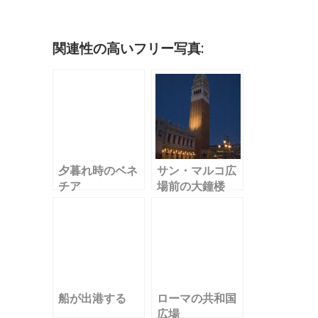
b
r
r
dI
a
k
o
n
et
o
関連性の高いフリー写真:
k
夕暮れ時のベネ
サン・マルコ広
チア
場前の大鐘楼
船が出港する
ローマの共和国
広場