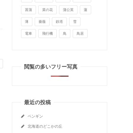
菖蒲
菜の花
蒲公英
蓮
薄
薔薇
鉄塔
雪
電車
飛行機
鳥
鳥居
閲覧の多いフリー写真
最近の投稿
ペンギン
北海道のどこかの丘