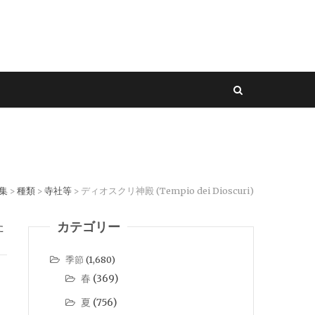
集
種類
寺社等
ディオスクリ神殿 (Tempio dei Dioscuri)
>
>
>
カテゴリー
た
季節
(1,680)
春
(369)
夏
(756)