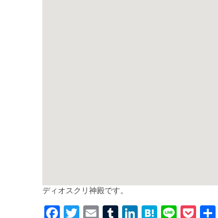
ディオスクリ神殿です。
F
T
E
T
Li
H
Li
P