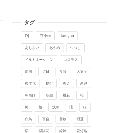
タグ
DJ
IT小物
kouyou
あじさい
あやめ
つつじ
イルミネーション
コスモス
南国
夕日
夜景
大文字
彼岸花
提灯
教会
新緑
朝焼け
朝顔
桃花
桜
梅
椿
浅草
滝
猫
白鳥
百合
着物
睡蓮
稲
紫陽花
線路
花灯路