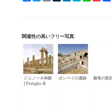
a
w
m
u
n
at
n
o
c
it
ai
m
k
e
e
c
e
te
l
bl
e
n
k
b
r
r
dI
a
et
o
n
関連性の高いフリー写真:
o
k
ジュノーネ神殿
ポンペイの遺跡
骸骨の彫
(Tempio di
Giunone)