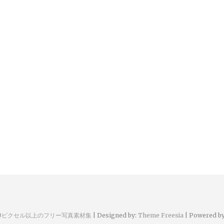
00ピクセル以上のフリー写真素材集
| Designed by:
Theme Freesia
| Powered b