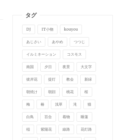
タグ
DJ
IT小物
kouyou
あじさい
あやめ
つつじ
イルミネーション
コスモス
南国
夕日
夜景
大文字
彼岸花
提灯
教会
新緑
朝焼け
朝顔
桃花
桜
梅
椿
浅草
滝
猫
白鳥
百合
着物
睡蓮
稲
紫陽花
線路
花灯路