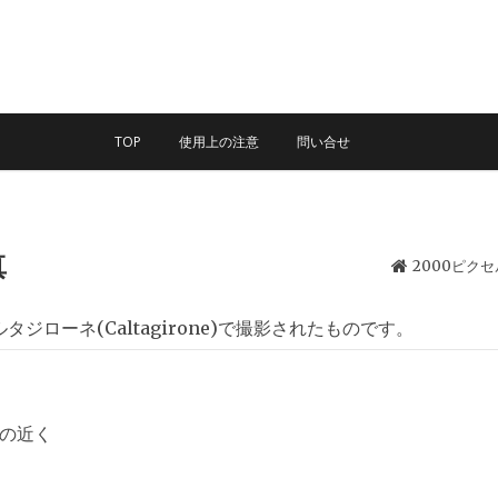
TOP
使用上の注意
問い合せ
真
2000ピク
ローネ(Caltagirone)で撮影されたものです。
段の近く