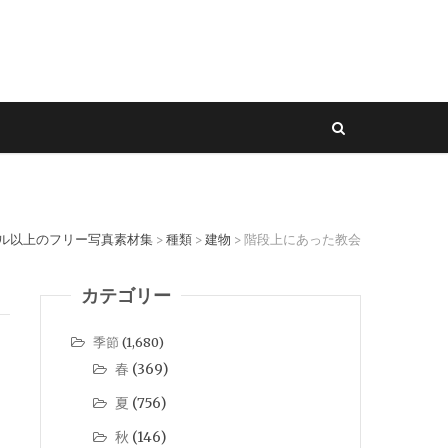
セル以上のフリー写真素材集
種類
建物
階段上にあった教会
>
>
>
カテゴリー
季節
(1,680)
春
(369)
夏
(756)
秋
(146)