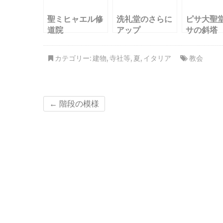
聖ミヒャエル修
洗礼堂のさらに
ピサ大聖
道院
アップ
サの斜塔
カテゴリー:
建物
,
寺社等
,
夏
,
イタリア
教会
←
階段の模様