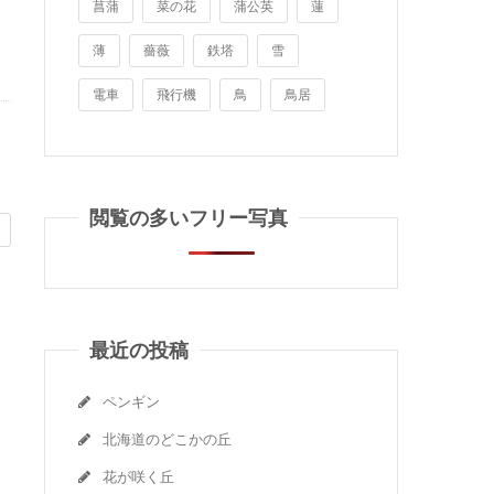
菖蒲
菜の花
蒲公英
蓮
薄
薔薇
鉄塔
雪
電車
飛行機
鳥
鳥居
閲覧の多いフリー写真
最近の投稿
ペンギン
北海道のどこかの丘
花が咲く丘