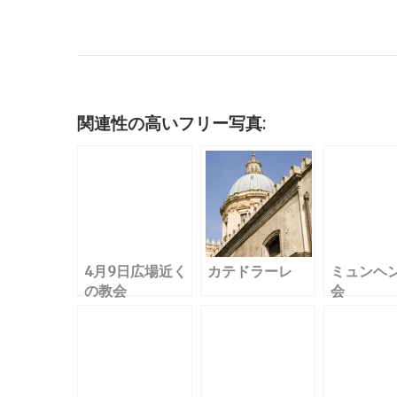
a
w
m
u
n
at
n
o
c
it
ai
m
k
e
e
c
e
te
l
bl
e
n
k
b
r
r
dI
a
et
o
n
関連性の高いフリー写真:
o
k
4月9日広場近く
カテドラーレ
ミュンヘ
の教会
会