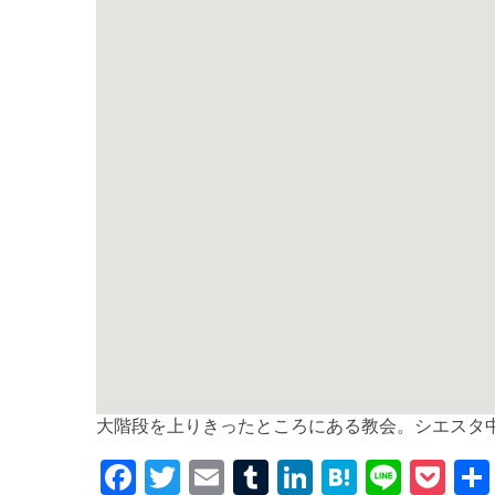
大階段を上りきったところにある教会。シエスタ
F
T
E
T
Li
H
Li
P