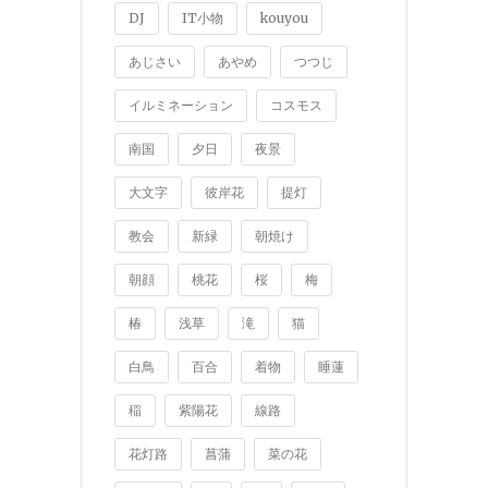
DJ
IT小物
kouyou
あじさい
あやめ
つつじ
イルミネーション
コスモス
南国
夕日
夜景
大文字
彼岸花
提灯
教会
新緑
朝焼け
朝顔
桃花
桜
梅
椿
浅草
滝
猫
白鳥
百合
着物
睡蓮
稲
紫陽花
線路
花灯路
菖蒲
菜の花