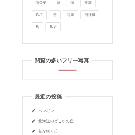
蒲公英
蓮
薄
薔薇
鉄塔
雪
電車
飛行機
鳥
鳥居
閲覧の多いフリー写真
最近の投稿
ペンギン
北海道のどこかの丘
花が咲く丘