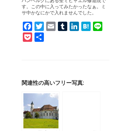
バンベルグにある聖ミヒャエル修道院で
す。この中に入ってみたかったなぁ。ミ
サ中かなにかで入れませんでした。
F
T
E
T
Li
H
Li
a
w
m
u
n
at
n
P
共
c
it
ai
m
k
e
e
o
有
e
te
l
bl
e
n
c
b
r
r
dI
a
k
o
n
et
o
関連性の高いフリー写真:
k