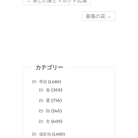
←
美しの泉とマルクト広場
薔薇の花
→
カテゴリー
季節
(1,680)
春
(369)
夏
(756)
秋
(146)
冬
(409)
撮影地
(1,680)