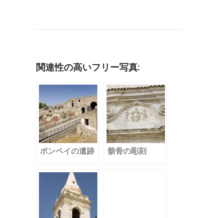
c
it
ai
m
k
e
e
o
有
e
te
l
bl
e
n
c
b
r
r
dI
a
k
o
n
et
o
関連性の高いフリー写真:
k
ポンペイの遺跡
骸骨の彫刻