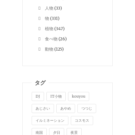
人物
(33)
物
(331)
植物
(347)
食べ物
(26)
動物
(125)
タグ
DJ
IT小物
kouyou
あじさい
あやめ
つつじ
イルミネーション
コスモス
南国
夕日
夜景