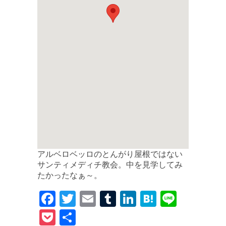
アルベロベッロのとんがり屋根ではない
サンティメディチ教会。中を見学してみ
たかったなぁ～。
F
T
E
T
Li
H
Li
a
w
m
u
n
at
n
P
共