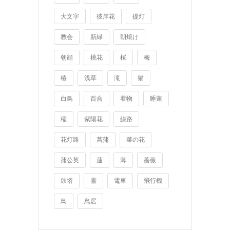
大文字
彼岸花
提灯
教会
新緑
朝焼け
朝顔
桃花
桜
梅
椿
浅草
滝
猫
白鳥
百合
着物
睡蓮
稲
紫陽花
線路
花灯路
菖蒲
菜の花
蒲公英
蓮
薄
薔薇
鉄塔
雪
電車
飛行機
鳥
鳥居