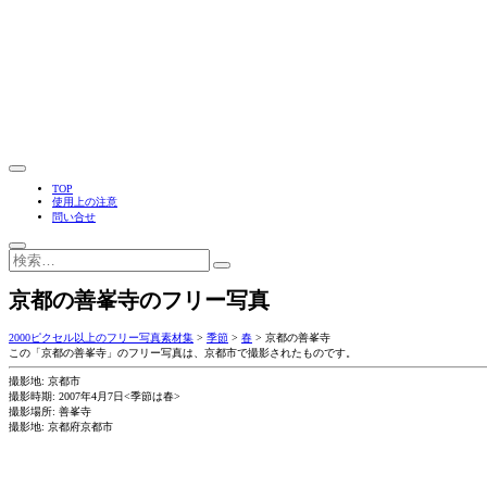
TOP
使用上の注意
問い合せ
京都の善峯寺のフリー写真
2000ピクセル以上のフリー写真素材集
>
季節
>
春
>
京都の善峯寺
この「京都の善峯寺」のフリー写真は、京都市で撮影されたものです。
撮影地: 京都市
撮影時期: 2007年4月7日<季節は春>
撮影場所: 善峯寺
撮影地: 京都府京都市