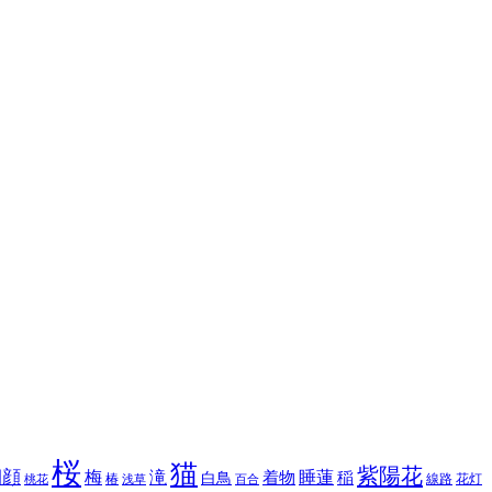
桜
猫
紫陽花
朝顔
梅
滝
睡蓮
白鳥
着物
稲
椿
線路
花灯
桃花
浅草
百合