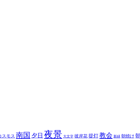
夜景
南国
教会
夕日
提灯
コスモス
彼岸花
朝焼け
大文字
新緑