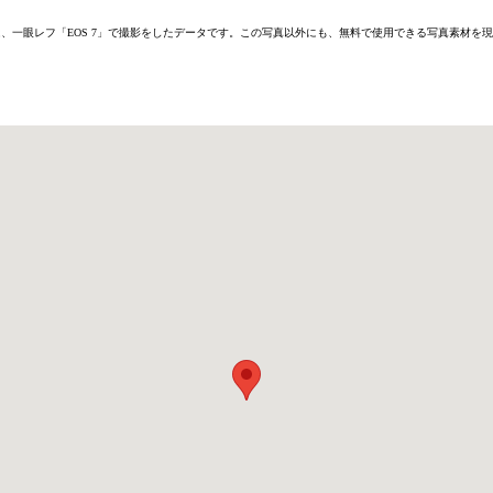
6D」または、一眼レフ「EOS 7」で撮影をしたデータです。この写真以外にも、無料で使用できる写真素