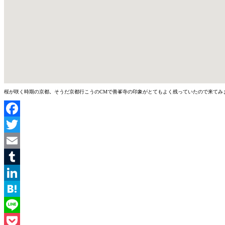
桜が咲く時期の京都。そうだ京都行こうのCMで善峯寺の印象がとてもよく残っていたので来てみ
Facebook
Twitter
Email
Tumblr
LinkedIn
Hatena
Line