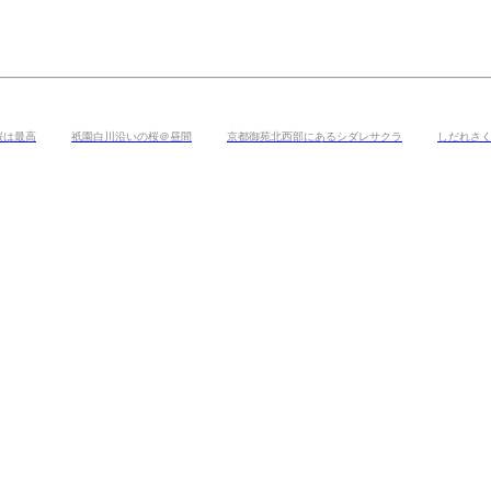
桜は最高
祇園白川沿いの桜＠昼間
京都御苑北西部にあるシダレサクラ
しだれさ