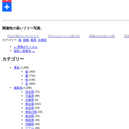
Pocket
共
有
関連性の高いフリー写真:
円山公園のシダレサクラ
街中にはえていた桜の木
祇園の白川沿いの桜
夜
カテゴリー:
春
,
植物
,
風景
,
京都府
←
野鳥がたくさん
桜咲く善峯寺
→
カテゴリー
季節
(1,680)
春
(369)
夏
(756)
秋
(146)
冬
(409)
撮影地
(1,680)
埼玉県
(73)
千葉県
(48)
兵庫県
(9)
東京都
(561)
奈良県
(19)
神奈川県
(59)
新潟県
(10)
鳥取県
(18)
沖縄県
(28)
グアム
(39)