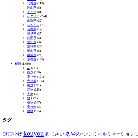
北海道
(113)
岡山県
(8)
ドイツ
(81)
イタリア
(224)
山梨県
(22)
スペイン
(79)
長野県
(17)
岐阜県
(27)
静岡県
(3)
愛知県
(3)
茨城県
(24)
栃木県
(6)
群馬県
(24)
京都府
(185)
種類
(1,680)
花
(271)
自然
(156)
乗り物
(101)
寺社等
(185)
風景
(721)
建物
(213)
人物
(33)
物
(331)
植物
(347)
食べ物
(26)
動物
(125)
タグ
kouyou
あやめ
IT小物
あじさい
つつじ
DJ
イルミネーション