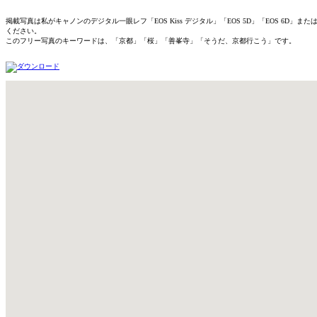
掲載写真は私がキャノンのデジタル一眼レフ「EOS Kiss デジタル」「EOS 5D」「EOS 
ください。
このフリー写真のキーワードは、「京都」「桜」「善峯寺」「そうだ、京都行こう」です。