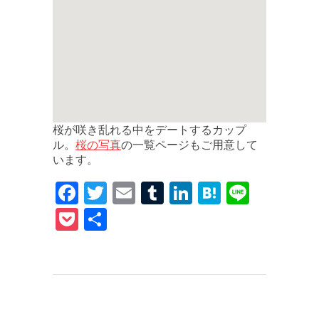
桜が咲き乱れる中をデートするカップ
桜の写真
ル。
の一覧ページもご用意して
います。
F
T
E
T
Li
H
Li
a
w
m
u
n
at
n
P
共
c
it
ai
m
k
e
e
o
有
e
te
l
bl
e
n
c
b
r
r
dI
a
k
o
n
et