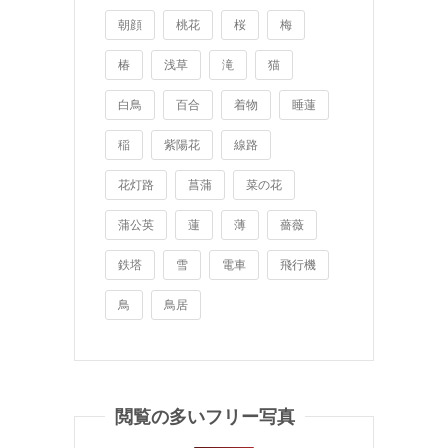
朝顔
桃花
桜
梅
椿
浅草
滝
猫
白鳥
百合
着物
睡蓮
稲
紫陽花
線路
花灯路
菖蒲
菜の花
蒲公英
蓮
薄
薔薇
鉄塔
雪
電車
飛行機
鳥
鳥居
閲覧の多いフリー写真