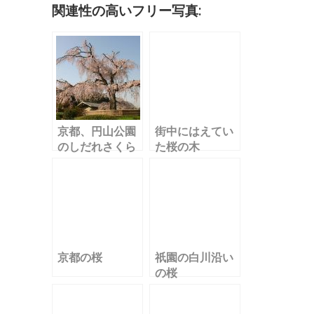
o
関連性の高いフリー写真:
k
京都、円山公園
街中にはえてい
のしだれさくら
た桜の木
京都の桜
祇園の白川沿い
の桜