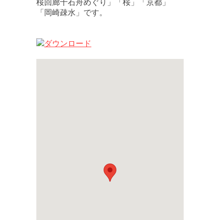
桜回廊十石舟めぐり」「桜」「京都」
「岡崎疎水」です。