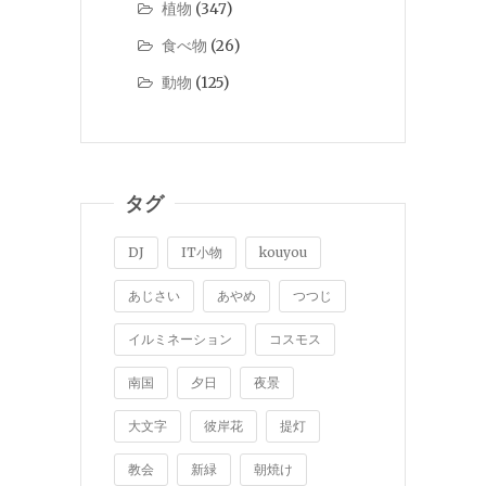
植物
(347)
食べ物
(26)
動物
(125)
タグ
DJ
IT小物
kouyou
あじさい
あやめ
つつじ
イルミネーション
コスモス
南国
夕日
夜景
大文字
彼岸花
提灯
教会
新緑
朝焼け