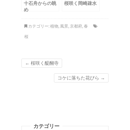
十石舟からの眺
桜咲く岡崎疎水
め
カテゴリー:
植物
,
風景
,
京都府
,
春
桜
←
桜咲く醍醐寺
コケに落ちた花びら
→
カテゴリー