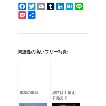
F
T
E
T
Li
H
Li
a
w
m
u
n
at
n
P
共
c
it
ai
m
k
e
e
o
有
e
te
l
bl
e
n
c
b
r
r
dI
a
k
o
n
et
o
関連性の高いフリー写真:
k
電車の車窓
線路は山越え、
谷越えて