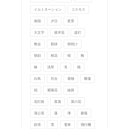
イルミネーション
コスモス
南国
夕日
夜景
大文字
彼岸花
提灯
教会
新緑
朝焼け
朝顔
桃花
桜
梅
椿
浅草
滝
猫
白鳥
百合
着物
睡蓮
稲
紫陽花
線路
花灯路
菖蒲
菜の花
蒲公英
蓮
薄
薔薇
鉄塔
雪
電車
飛行機