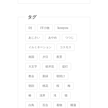
タグ
DJ
IT小物
kouyou
あじさい
あやめ
つつじ
イルミネーション
コスモス
南国
夕日
夜景
大文字
彼岸花
提灯
教会
新緑
朝焼け
朝顔
桃花
桜
梅
椿
浅草
滝
猫
白鳥
百合
着物
睡蓮