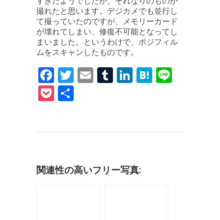
すぎたようでしたが、それなりのものが
撮れたと思います。デジカメでも並行し
て撮っていたのですが、メモリーカード
が壊れてしまい、修復不可能となってし
まいました。というわけで、ポジフィル
ムをスキャンしたものです。
F
T
E
T
Li
H
Li
a
w
m
u
n
at
n
P
共
c
it
ai
m
k
e
e
o
有
e
te
l
bl
e
n
c
b
r
r
dI
a
k
o
n
et
o
関連性の高いフリー写真:
k