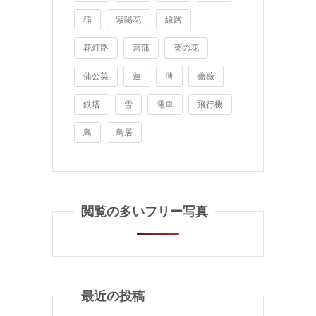
稲
紫陽花
線路
花灯路
菖蒲
菜の花
蒲公英
蓮
薄
薔薇
鉄塔
雪
電車
飛行機
鳥
鳥居
閲覧の多いフリー写真
最近の投稿