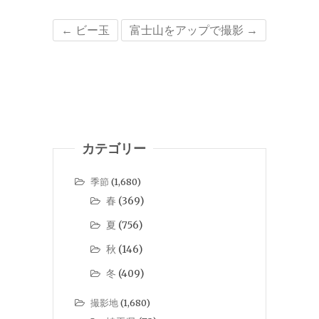
←
ビー玉
富士山をアップで撮影
→
カテゴリー
季節
(1,680)
春
(369)
夏
(756)
秋
(146)
冬
(409)
撮影地
(1,680)