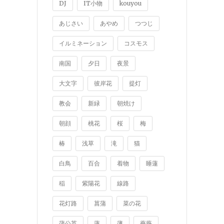
DJ
IT小物
kouyou
あじさい
あやめ
つつじ
イルミネーション
コスモス
南国
夕日
夜景
大文字
彼岸花
提灯
教会
新緑
朝焼け
朝顔
桃花
桜
梅
椿
浅草
滝
猫
白鳥
百合
着物
睡蓮
稲
紫陽花
線路
花灯路
菖蒲
菜の花
蒲公英
蓮
薄
薔薇