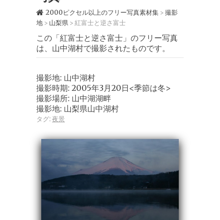
2000ピクセル以上のフリー写真素材集
撮影
>
地
山梨県
紅富士と逆さ富士
>
>
この「紅富士と逆さ富士」のフリー写真
は、山中湖村で撮影されたものです。
撮影地: 山中湖村
撮影時期: 2005年3月20日<季節は冬>
撮影場所: 山中湖湖畔
撮影地: 山梨県山中湖村
タグ:
夜景