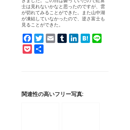
きました。この日は曇っていたので紅富
士は見れないかなと思ったのですが、雲
が切れてみることができた。また山中湖
が凍結していなかったので、逆さ富士も
見ることができた。
F
T
E
T
Li
H
Li
a
w
m
u
n
at
n
P
共
c
it
ai
m
k
e
e
o
有
e
te
l
bl
e
n
c
b
r
r
dI
a
k
o
n
et
o
関連性の高いフリー写真:
k