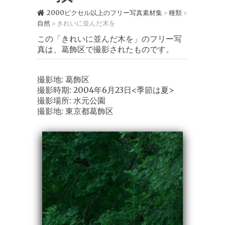
2000ピクセル以上のフリー写真素材集
種類
>
>
自然
きれいに並んだ木を
>
この「きれいに並んだ木を」のフリー写
真は、葛飾区で撮影されたものです。
撮影地: 葛飾区
撮影時期: 2004年6月23日<季節は夏>
撮影場所: 水元公園
撮影地: 東京都葛飾区