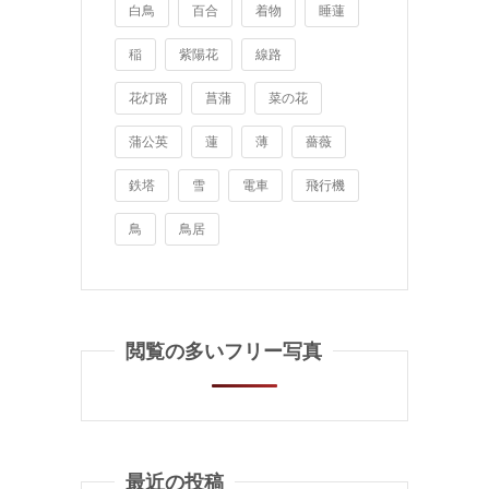
白鳥
百合
着物
睡蓮
稲
紫陽花
線路
花灯路
菖蒲
菜の花
蒲公英
蓮
薄
薔薇
鉄塔
雪
電車
飛行機
鳥
鳥居
閲覧の多いフリー写真
最近の投稿