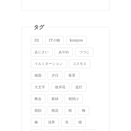
タグ
DJ
IT小物
kouyou
あじさい
あやめ
つつじ
イルミネーション
コスモス
南国
夕日
夜景
大文字
彼岸花
提灯
教会
新緑
朝焼け
朝顔
桃花
桜
梅
椿
浅草
滝
猫