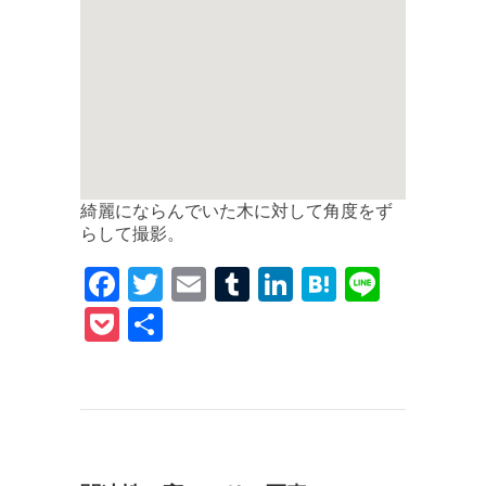
綺麗にならんでいた木に対して角度をず
らして撮影。
F
T
E
T
Li
H
Li
a
w
m
u
n
at
n
P
共
c
it
ai
m
k
e
e
o
有
e
te
l
bl
e
n
c
b
r
r
dI
a
k
o
n
et