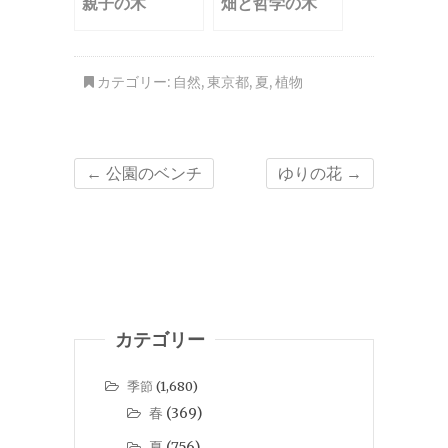
親子の木
畑と哲学の木
カテゴリー:
自然
,
東京都
,
夏
,
植物
←
公園のベンチ
ゆりの花
→
カテゴリー
季節
(1,680)
春
(369)
夏
(756)