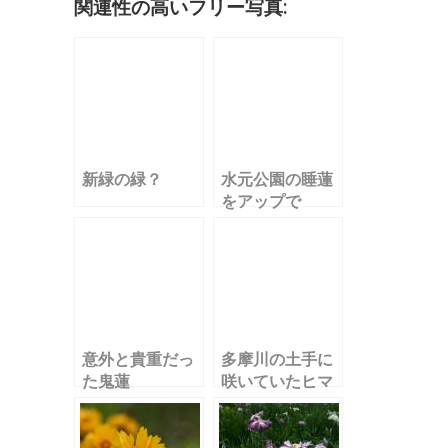
o
関連性の高いフリー写真:
k
新緑の緑？
水元公園の睡蓮
をアップで
意外と貴重だっ
多摩川の土手に
た鬼蓮
咲いていたヒマ
ワリの花