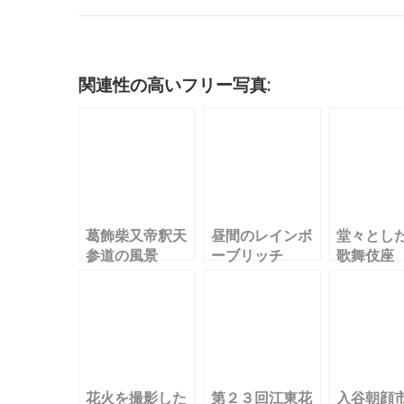
c
it
ai
m
k
e
e
c
e
te
l
bl
e
n
k
b
r
r
dI
a
et
o
n
関連性の高いフリー写真:
o
k
葛飾柴又帝釈天
昼間のレインボ
堂々とし
参道の風景
ーブリッチ
歌舞伎座
花火を撮影した
第２３回江東花
入谷朝顔