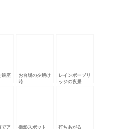
た銀座
お台場の夕焼け
レインボーブリ
時
ッジの夜景
市でア
撮影スポット
打ちあがる