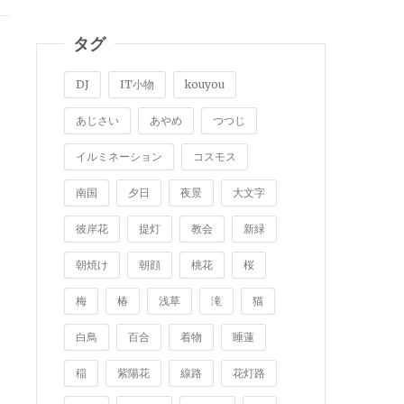
タグ
DJ
IT小物
kouyou
あじさい
あやめ
つつじ
イルミネーション
コスモス
南国
夕日
夜景
大文字
彼岸花
提灯
教会
新緑
朝焼け
朝顔
桃花
桜
梅
椿
浅草
滝
猫
白鳥
百合
着物
睡蓮
稲
紫陽花
線路
花灯路