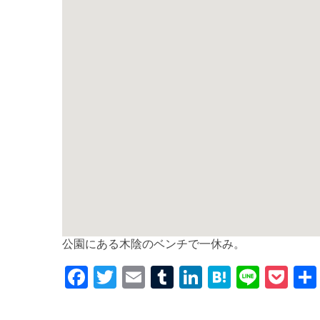
公園にある木陰のベンチで一休み。
F
T
E
T
Li
H
Li
P
a
w
m
u
n
at
n
o