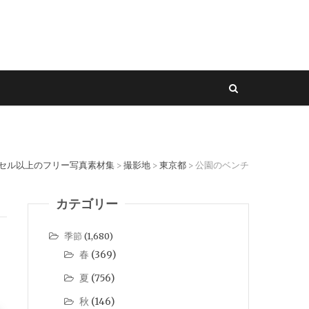
クセル以上のフリー写真素材集
撮影地
東京都
公園のベンチ
>
>
>
カテゴリー
季節
(1,680)
春
(369)
夏
(756)
秋
(146)