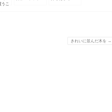
買うこ
きれいに並んだ木を
→