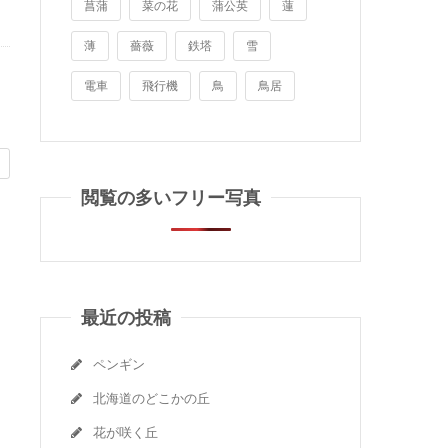
菖蒲
菜の花
蒲公英
蓮
薄
薔薇
鉄塔
雪
電車
飛行機
鳥
鳥居
閲覧の多いフリー写真
最近の投稿
ペンギン
北海道のどこかの丘
花が咲く丘