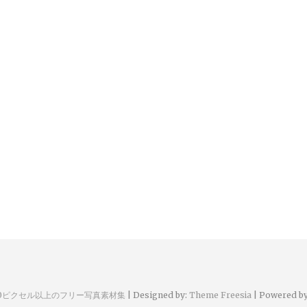
00ピクセル以上のフリー写真素材集
| Designed by:
Theme Freesia
| Powered b