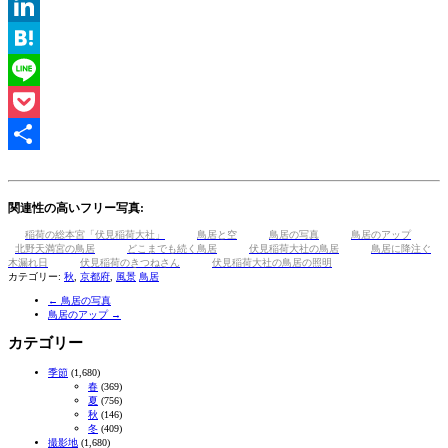
Tumblr
LinkedIn
Hatena
Line
Pocket
共
有
関連性の高いフリー写真:
稲荷の総本宮「伏見稲荷大社」
鳥居と空
鳥居の写真
鳥居のアップ
北野天満宮の鳥居
どこまでも続く鳥居
伏見稲荷大社の鳥居
鳥居に降注ぐ
木漏れ日
伏見稲荷のきつねさん
伏見稲荷大社の鳥居の照明
カテゴリー:
秋
,
京都府
,
風景
鳥居
←
鳥居の写真
鳥居のアップ
→
カテゴリー
季節
(1,680)
春
(369)
夏
(756)
秋
(146)
冬
(409)
撮影地
(1,680)