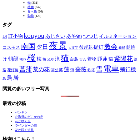
物
(331)
植物
(347)
食べ物
(26)
動物
(125)
タグ
kouyou
あやめ
IT小物
あじさい
つつじ
DJ
イルミネーション
夜景
南国
教会
夕日
提灯
コスモス
彼岸花
朝焼
大文字
新緑
桜
猫
紫陽花
朝顔
梅
滝
睡蓮
け
白鳥
着物
稲
椿
線
桃花
浅草
百合
電車
菖蒲
雪
菜の花
蓮
薔薇
飛行機
蒲公英
薄
路
花灯路
鉄塔
鳥居
鳥
閲覧の多いフリー写真
最近の投稿
ペンギン
北海道のどこかの丘
花が咲く丘
ラベンダーの花
花が咲く道路
検索はこちら！