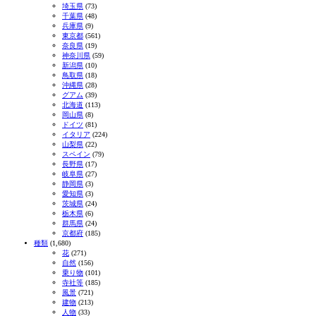
埼玉県
(73)
千葉県
(48)
兵庫県
(9)
東京都
(561)
奈良県
(19)
神奈川県
(59)
新潟県
(10)
鳥取県
(18)
沖縄県
(28)
グアム
(39)
北海道
(113)
岡山県
(8)
ドイツ
(81)
イタリア
(224)
山梨県
(22)
スペイン
(79)
長野県
(17)
岐阜県
(27)
静岡県
(3)
愛知県
(3)
茨城県
(24)
栃木県
(6)
群馬県
(24)
京都府
(185)
種類
(1,680)
花
(271)
自然
(156)
乗り物
(101)
寺社等
(185)
風景
(721)
建物
(213)
人物
(33)