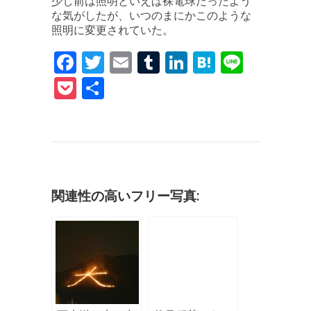
少し前は照明といえば裸電球だったよう
な気がしたが、いつのまにかこのような
照明に変更されていた。
F
T
E
T
Li
H
Li
a
w
m
u
n
at
n
P
共
c
it
ai
m
k
e
e
o
有
e
te
l
bl
e
n
c
b
r
r
dI
a
k
o
n
et
o
関連性の高いフリー写真:
k