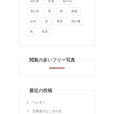
花灯路
菖蒲
菜の花
蒲公英
蓮
薄
薔薇
鉄塔
雪
電車
飛行機
鳥
鳥居
閲覧の多いフリー写真
最近の投稿
ペンギン
北海道のどこかの丘