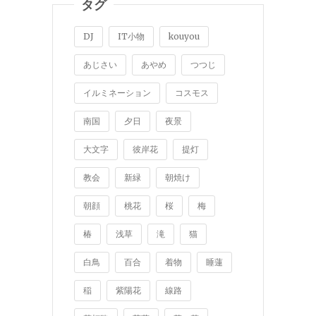
タグ
DJ
IT小物
kouyou
あじさい
あやめ
つつじ
イルミネーション
コスモス
南国
夕日
夜景
大文字
彼岸花
提灯
教会
新緑
朝焼け
朝顔
桃花
桜
梅
椿
浅草
滝
猫
白鳥
百合
着物
睡蓮
稲
紫陽花
線路