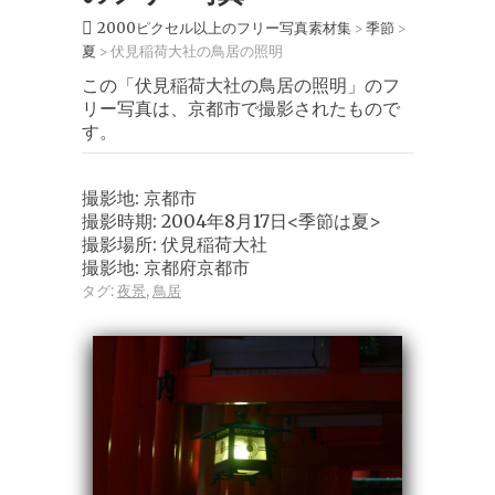
2000ピクセル以上のフリー写真素材集
季節
>
>
夏
伏見稲荷大社の鳥居の照明
>
この「伏見稲荷大社の鳥居の照明」のフ
リー写真は、京都市で撮影されたもので
す。
撮影地: 京都市
撮影時期: 2004年8月17日<季節は夏>
撮影場所: 伏見稲荷大社
撮影地: 京都府京都市
タグ:
夜景
,
鳥居