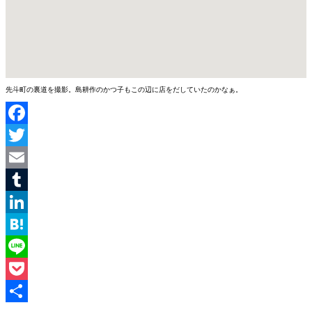
先斗町の裏道を撮影。島耕作のかつ子もこの辺に店をだしていたのかなぁ。
Facebook
Twitter
Email
Tumblr
LinkedIn
Hatena
Line
Pocket