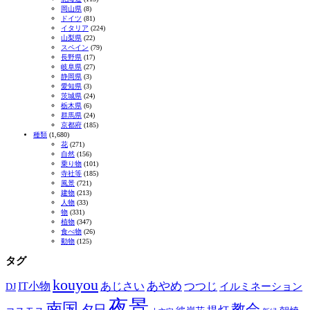
岡山県
(8)
ドイツ
(81)
イタリア
(224)
山梨県
(22)
スペイン
(79)
長野県
(17)
岐阜県
(27)
静岡県
(3)
愛知県
(3)
茨城県
(24)
栃木県
(6)
群馬県
(24)
京都府
(185)
種類
(1,680)
花
(271)
自然
(156)
乗り物
(101)
寺社等
(185)
風景
(721)
建物
(213)
人物
(33)
物
(331)
植物
(347)
食べ物
(26)
動物
(125)
タグ
kouyou
あやめ
IT小物
あじさい
つつじ
DJ
イルミネーション
夜景
南国
教会
夕日