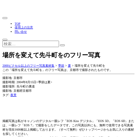
TOP
使用上の注意
問い合せ
場所を変えて先斗町をのフリー写真
2000ピクセル以上のフリー写真素材集
>
季節
>
夏
>
場所を変えて先斗町を
この「場所を変えて先斗町を」のフリー写真は、京都市で撮影されたものです。
撮影地: 京都市
撮影時期: 2004年8月15日<季節は夏>
撮影場所: 先斗町の裏道
撮影地: 京都府京都市
タグ:
夜景
掲載写真は私がキャノンのデジタル一眼レフ「EOS Kiss デジタル」「EOS 5D」「EOS 6D」また
は、一眼レフ「EOS 7」で撮影をしたデータです。この写真以外にも、無料で使用できる写真素
材を現在1600枚以上掲載しております。（すべて無料）ぜひトップページからお気に入りの素材
を探してください。