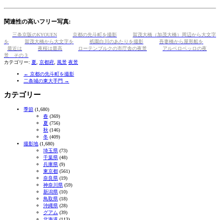
共
有
関連性の高いフリー写真:
三条京阪のKYOUEN
京都の先斗町を撮影
賀茂大橋（加茂大橋）周辺から大文字
を
賀茂大橋から大文字を
祇園白川のあたりを撮影
吾妻橋から屋形船を
最近は
夜桜は最高
ローテンブルクの市庁舎の夜景
アルベロベッロの夜
景 その３
カテゴリー:
夏
,
京都府
,
風景
夜景
←
京都の先斗町を撮影
二条城の東大手門
→
カテゴリー
季節
(1,680)
春
(369)
夏
(756)
秋
(146)
冬
(409)
撮影地
(1,680)
埼玉県
(73)
千葉県
(48)
兵庫県
(9)
東京都
(561)
奈良県
(19)
神奈川県
(59)
新潟県
(10)
鳥取県
(18)
沖縄県
(28)
グアム
(39)
北海道
(113)