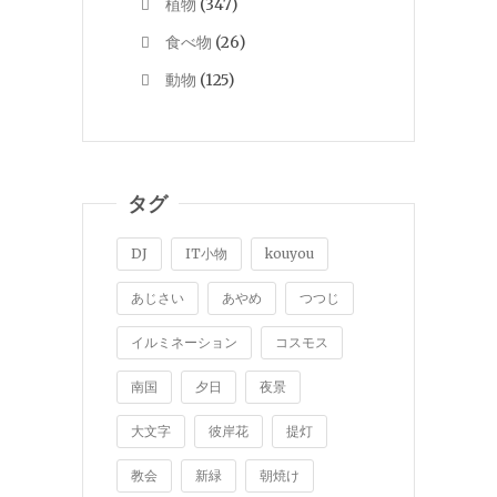
植物
(347)
食べ物
(26)
動物
(125)
タグ
DJ
IT小物
kouyou
あじさい
あやめ
つつじ
イルミネーション
コスモス
南国
夕日
夜景
大文字
彼岸花
提灯
教会
新緑
朝焼け