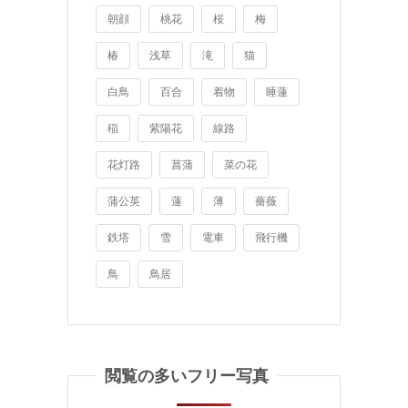
朝顔
桃花
桜
梅
椿
浅草
滝
猫
白鳥
百合
着物
睡蓮
稲
紫陽花
線路
花灯路
菖蒲
菜の花
蒲公英
蓮
薄
薔薇
鉄塔
雪
電車
飛行機
鳥
鳥居
閲覧の多いフリー写真