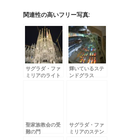
o
n
et
o
関連性の高いフリー写真:
k
サグラダ・ファ
輝いているステ
ミリアのライト
ンドグラス
アップ１
聖家族教会の受
サグラダ・ファ
難の門
ミリアのステン
ドグラス