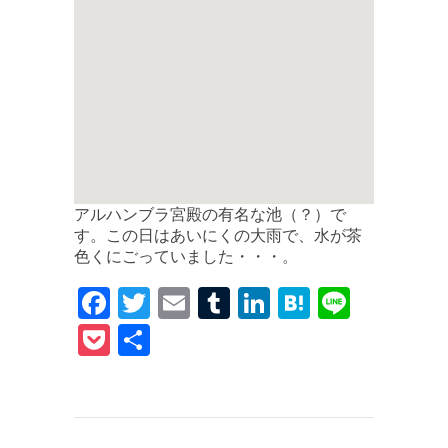
アルハンブラ宮殿の有名な池（？）で
す。この日はあいにくの大雨で、水が茶
色くにごっていました・・・。
F
T
E
T
Li
H
Li
a
w
m
u
n
at
n
P
共
c
it
ai
m
k
e
e
o
有
e
te
l
bl
e
n
c
b
r
r
dI
a
k