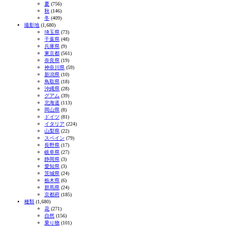
夏
(756)
秋
(146)
冬
(409)
撮影地
(1,680)
埼玉県
(73)
千葉県
(48)
兵庫県
(9)
東京都
(561)
奈良県
(19)
神奈川県
(59)
新潟県
(10)
鳥取県
(18)
沖縄県
(28)
グアム
(39)
北海道
(113)
岡山県
(8)
ドイツ
(81)
イタリア
(224)
山梨県
(22)
スペイン
(79)
長野県
(17)
岐阜県
(27)
静岡県
(3)
愛知県
(3)
茨城県
(24)
栃木県
(6)
群馬県
(24)
京都府
(185)
種類
(1,680)
花
(271)
自然
(156)
乗り物
(101)