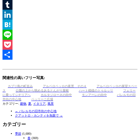
Email
Tumblr
LinkedIn
Hatena
Line
Pocket
共
有
関連性の高いフリー写真:
カプリ島の町並み
アルベロベッロの夜景 その４
アルベロベッロの展望スペー
ス
公園の上から眺めるあるとんがり屋根
ハート模様のトゥルッリ
フェリー
に乗ってシチリアへ
カルタジローネの街中
モンアーレの街中
パレルモの旧
市街の中心地
ベッリーニ広場
カテゴリー:
建物
,
夏
,
イタリア
,
風景
←
パレルモの旧市街の中心地
クアットロ・カンティを魚眼で
→
カテゴリー
季節
(1,680)
春
(369)