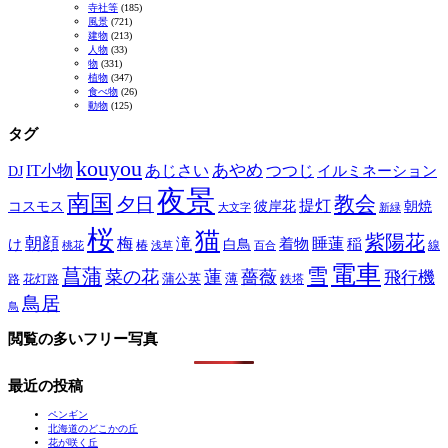
寺社等
(185)
風景
(721)
建物
(213)
人物
(33)
物
(331)
植物
(347)
食べ物
(26)
動物
(125)
タグ
kouyou
あやめ
IT小物
あじさい
つつじ
DJ
イルミネーション
夜景
南国
教会
夕日
提灯
コスモス
彼岸花
朝焼
大文字
新緑
桜
猫
紫陽花
朝顔
梅
滝
睡蓮
け
白鳥
着物
稲
椿
線
桃花
浅草
百合
電車
菖蒲
雪
菜の花
蓮
薔薇
飛行機
蒲公英
薄
路
花灯路
鉄塔
鳥居
鳥
閲覧の多いフリー写真
最近の投稿
ペンギン
北海道のどこかの丘
花が咲く丘