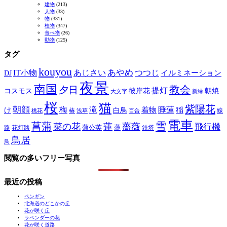
建物
(213)
人物
(33)
物
(331)
植物
(347)
食べ物
(26)
動物
(125)
タグ
kouyou
あやめ
IT小物
あじさい
つつじ
DJ
イルミネーション
夜景
南国
教会
夕日
提灯
コスモス
彼岸花
朝焼
大文字
新緑
桜
猫
紫陽花
朝顔
梅
滝
睡蓮
け
白鳥
着物
稲
椿
線
桃花
浅草
百合
電車
菖蒲
雪
菜の花
蓮
薔薇
飛行機
蒲公英
薄
路
花灯路
鉄塔
鳥居
鳥
閲覧の多いフリー写真
最近の投稿
ペンギン
北海道のどこかの丘
花が咲く丘
ラベンダーの花
花が咲く道路