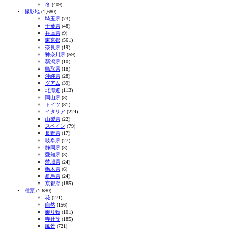
冬
(409)
撮影地
(1,680)
埼玉県
(73)
千葉県
(48)
兵庫県
(9)
東京都
(561)
奈良県
(19)
神奈川県
(59)
新潟県
(10)
鳥取県
(18)
沖縄県
(28)
グアム
(39)
北海道
(113)
岡山県
(8)
ドイツ
(81)
イタリア
(224)
山梨県
(22)
スペイン
(79)
長野県
(17)
岐阜県
(27)
静岡県
(3)
愛知県
(3)
茨城県
(24)
栃木県
(6)
群馬県
(24)
京都府
(185)
種類
(1,680)
花
(271)
自然
(156)
乗り物
(101)
寺社等
(185)
風景
(721)