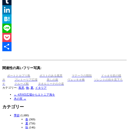
Email
Tumblr
LinkedIn
Hatena
Line
Pocket
共
有
関連性の高いフリー写真:
ボートとカプリ島
ポストのある風景
マテーラの階段
ドゥオモ前の噴
水
プレトーリア広場
美しの泉
ヴェッキオ橋
ソレントの街を見下ろ
す
クルーズ船
タオルミーナの小道
カテゴリー:
風景
,
物
,
夏
,
イタリア
←
4月9日広場からエトニア海を
木の実
→
カテゴリー
季節
(1,680)
春
(369)
夏
(756)
秋
(146)