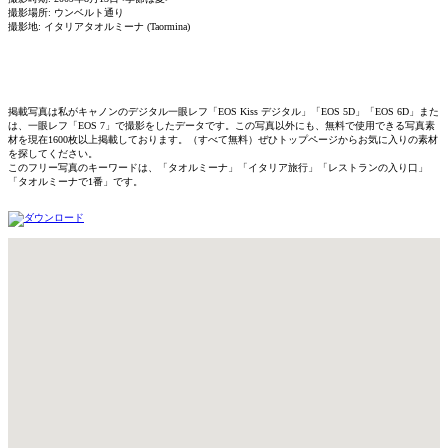
撮影場所: ウンベルト通り
撮影地: イタリアタオルミーナ (Taormina)
掲載写真は私がキャノンのデジタル一眼レフ「EOS Kiss デジタル」「EOS 5D」「EOS 6D」また
は、一眼レフ「EOS 7」で撮影をしたデータです。この写真以外にも、無料で使用できる写真素
材を現在1600枚以上掲載しております。（すべて無料）ぜひトップページからお気に入りの素材
を探してください。
このフリー写真のキーワードは、「タオルミーナ」「イタリア旅行」「レストランの入り口」
「タオルミーナで1番」です。