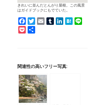
きれいに並んだとんがり屋根。この風景
はガイドブックにもでていた。
F
T
E
T
Li
H
Li
a
w
m
u
n
at
n
P
共
c
it
ai
m
k
e
e
o
有
e
te
l
bl
e
n
c
b
r
r
dI
a
k
o
n
et
o
関連性の高いフリー写真:
k