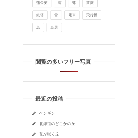
蒲公英
蓮
薄
薔薇
鉄塔
雪
電車
飛行機
鳥
鳥居
閲覧の多いフリー写真
最近の投稿
ペンギン
北海道のどこかの丘
花が咲く丘