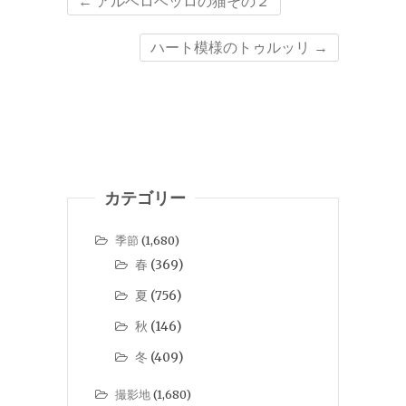
←
アルベロベッロの猫その２
ハート模様のトゥルッリ
→
カテゴリー
季節
(1,680)
春
(369)
夏
(756)
秋
(146)
冬
(409)
撮影地
(1,680)