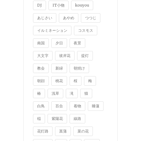
DJ
IT小物
kouyou
あじさい
あやめ
つつじ
イルミネーション
コスモス
南国
夕日
夜景
大文字
彼岸花
提灯
教会
新緑
朝焼け
朝顔
桃花
桜
梅
椿
浅草
滝
猫
白鳥
百合
着物
睡蓮
稲
紫陽花
線路
花灯路
菖蒲
菜の花