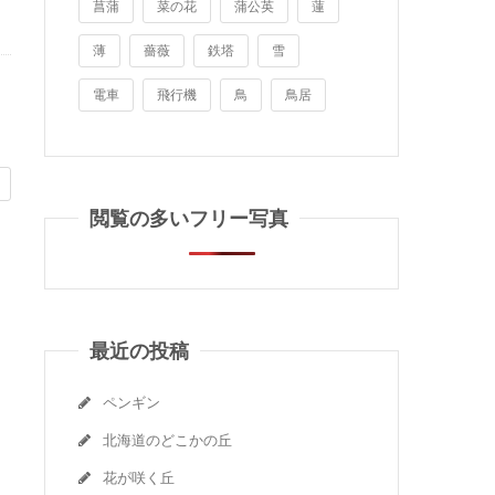
菖蒲
菜の花
蒲公英
蓮
薄
薔薇
鉄塔
雪
電車
飛行機
鳥
鳥居
閲覧の多いフリー写真
最近の投稿
ペンギン
北海道のどこかの丘
花が咲く丘