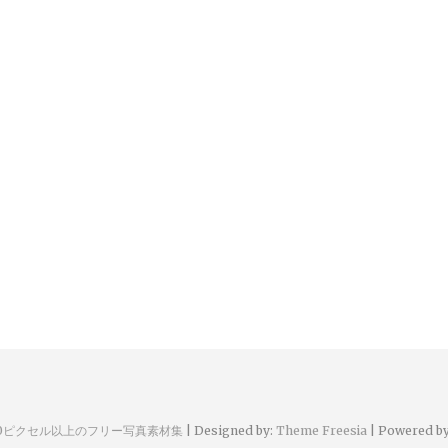
00ピクセル以上のフリー写真素材集
| Designed by:
Theme Freesia
| Powered b