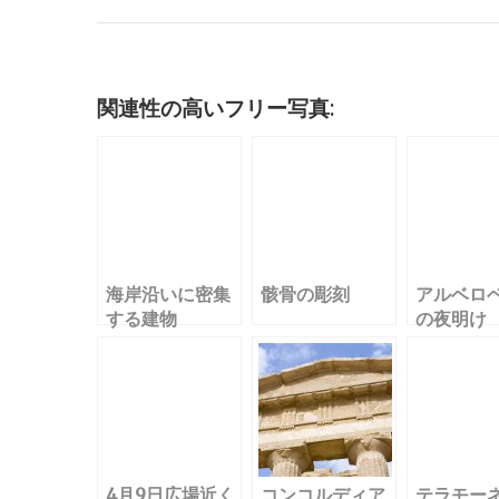
c
it
ai
m
k
e
e
c
e
te
l
bl
e
n
k
b
r
r
dI
a
et
o
n
関連性の高いフリー写真:
o
k
海岸沿いに密集
骸骨の彫刻
アルベロ
する建物
の夜明け
１
4月9日広場近く
コンコルディア
テラモー