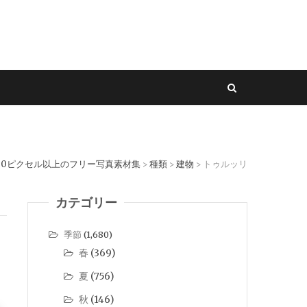
00ピクセル以上のフリー写真素材集
種類
建物
トゥルッリ
>
>
>
カテゴリー
季節
(1,680)
春
(369)
夏
(756)
秋
(146)