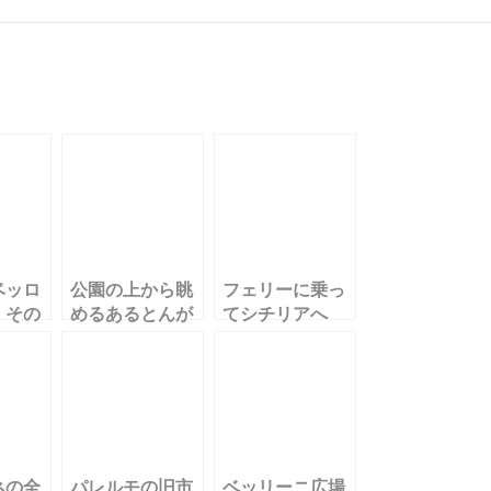
ベッロ
公園の上から眺
フェリーに乗っ
 その
めるあるとんが
てシチリアへ
り屋根
ネの全
パレルモの旧市
ベッリーニ広場