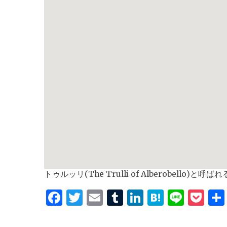
トゥルッリ(The Trulli of Alberobe
F
T
E
T
Li
H
Li
P
a
w
m
u
n
at
n
o