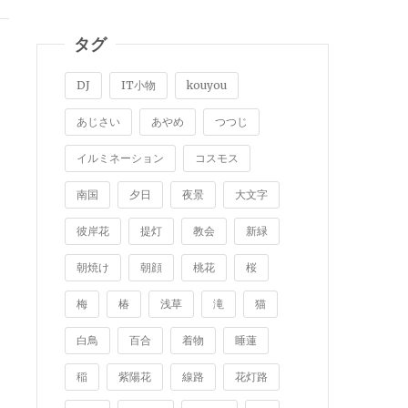
タグ
DJ
IT小物
kouyou
あじさい
あやめ
つつじ
イルミネーション
コスモス
南国
夕日
夜景
大文字
彼岸花
提灯
教会
新緑
朝焼け
朝顔
桃花
桜
梅
椿
浅草
滝
猫
白鳥
百合
着物
睡蓮
稲
紫陽花
線路
花灯路