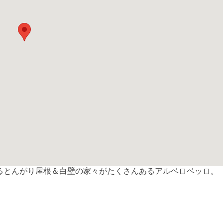
llo)と呼ばれるとんがり屋根＆白壁の家々がたくさんあるアルベロベッロ。
共
有