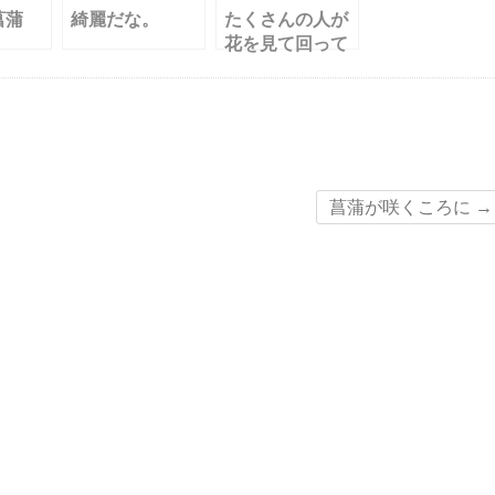
菖蒲
綺麗だな。
たくさんの人が
花を見て回って
いました
菖蒲が咲くころに
→