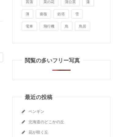
菖蒲
菜の花
蒲公英
蓮
薄
薔薇
鉄塔
雪
電車
飛行機
鳥
鳥居
閲覧の多いフリー写真
最近の投稿
ペンギン
北海道のどこかの丘
花が咲く丘