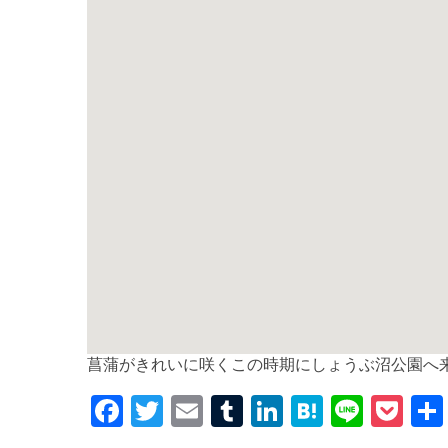
菖蒲がきれいに咲くこの時期にしょうぶ沼公園へ
F
T
E
T
Li
H
Li
P
a
w
m
u
n
at
n
o