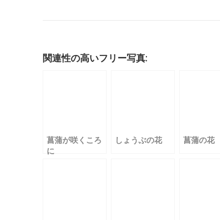
c
it
ai
m
k
e
e
c
e
te
l
bl
e
n
k
b
r
r
dI
a
et
o
n
関連性の高いフリー写真:
o
k
菖蒲が咲くころ
しょうぶの花
菖蒲の花
に