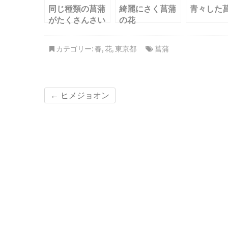
同じ種類の菖蒲
綺麗にさく菖蒲
青々した
がたくさんさい
の花
ていました
カテゴリー:
春
,
花
,
東京都
菖蒲
←
ヒメジョオン