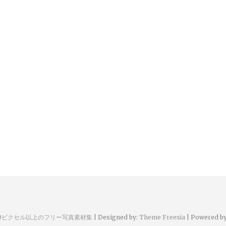
00ピクセル以上のフリー写真素材集
| Designed by:
Theme Freesia
| Powered b