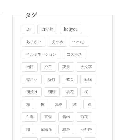
タグ
DJ
IT小物
kouyou
あじさい
あやめ
つつじ
イルミネーション
コスモス
南国
夕日
夜景
大文字
彼岸花
提灯
教会
新緑
朝焼け
朝顔
桃花
桜
梅
椿
浅草
滝
猫
白鳥
百合
着物
睡蓮
稲
紫陽花
線路
花灯路