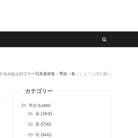
ピクセル以上のフリー写真素材集
季節
春
しょうぶ沼公園へ
>
>
>
カテゴリー
季節
(1,680)
春
(369)
夏
(756)
秋
(146)