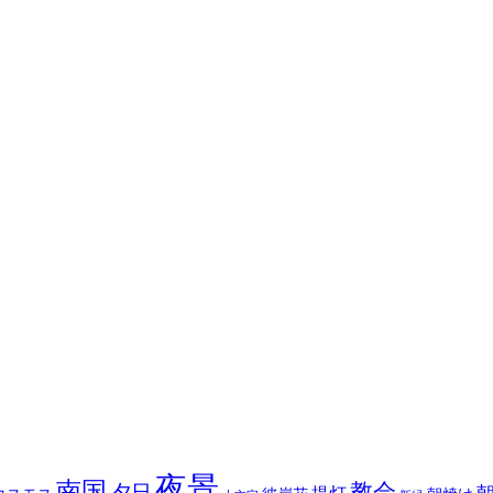
夜景
南国
教会
夕日