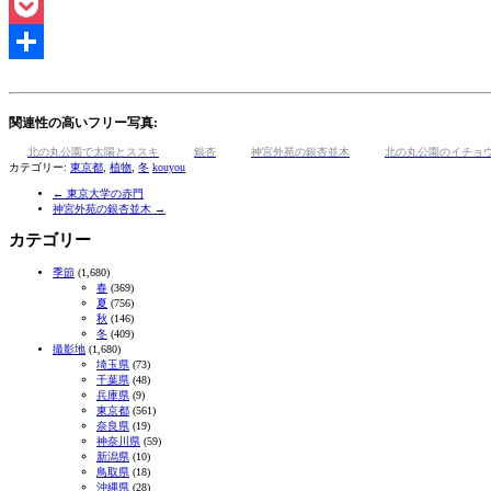
Line
Pocket
共
有
関連性の高いフリー写真:
北の丸公園で太陽とススキ
銀杏
神宮外苑の銀杏並木
北の丸公園のイチョ
カテゴリー:
東京都
,
植物
,
冬
kouyou
←
東京大学の赤門
神宮外苑の銀杏並木
→
カテゴリー
季節
(1,680)
春
(369)
夏
(756)
秋
(146)
冬
(409)
撮影地
(1,680)
埼玉県
(73)
千葉県
(48)
兵庫県
(9)
東京都
(561)
奈良県
(19)
神奈川県
(59)
新潟県
(10)
鳥取県
(18)
沖縄県
(28)