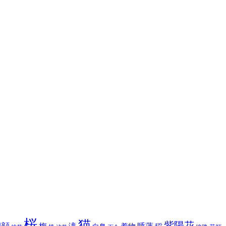
桜
猫
紫陽花