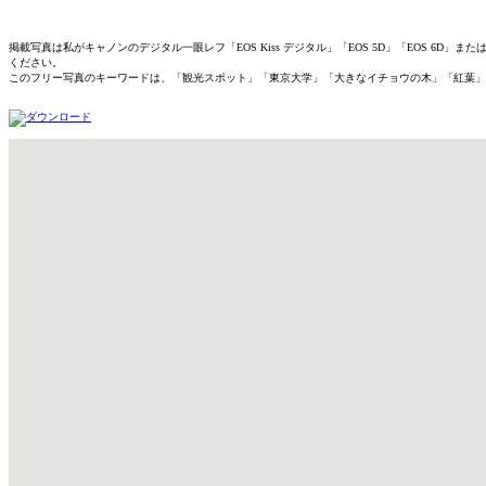
掲載写真は私がキャノンのデジタル一眼レフ「EOS Kiss デジタル」「EOS 5D」「EOS 
ください。
このフリー写真のキーワードは、「観光スポット」「東京大学」「大きなイチョウの木」「紅葉」