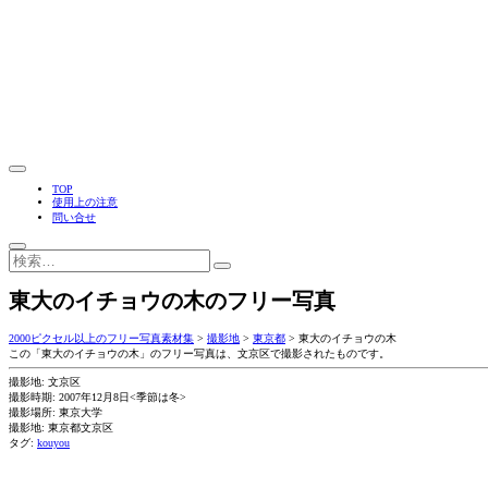
TOP
使用上の注意
問い合せ
東大のイチョウの木のフリー写真
2000ピクセル以上のフリー写真素材集
>
撮影地
>
東京都
>
東大のイチョウの木
この「東大のイチョウの木」のフリー写真は、文京区で撮影されたものです。
撮影地: 文京区
撮影時期: 2007年12月8日<季節は冬>
撮影場所: 東京大学
撮影地: 東京都文京区
タグ:
kouyou