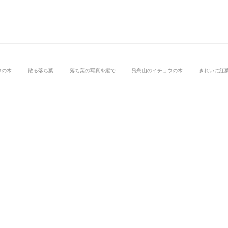
ウの木
散る落ち葉
落ち葉の写真を縦で
飛鳥山のイチョウの木
きれいに紅