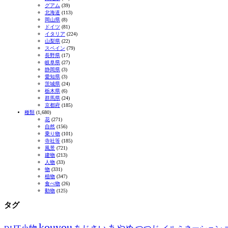
グアム
(39)
北海道
(113)
岡山県
(8)
ドイツ
(81)
イタリア
(224)
山梨県
(22)
スペイン
(79)
長野県
(17)
岐阜県
(27)
静岡県
(3)
愛知県
(3)
茨城県
(24)
栃木県
(6)
群馬県
(24)
京都府
(185)
種類
(1,680)
花
(271)
自然
(156)
乗り物
(101)
寺社等
(185)
風景
(721)
建物
(213)
人物
(33)
物
(331)
植物
(347)
食べ物
(26)
動物
(125)
タグ
kouyou