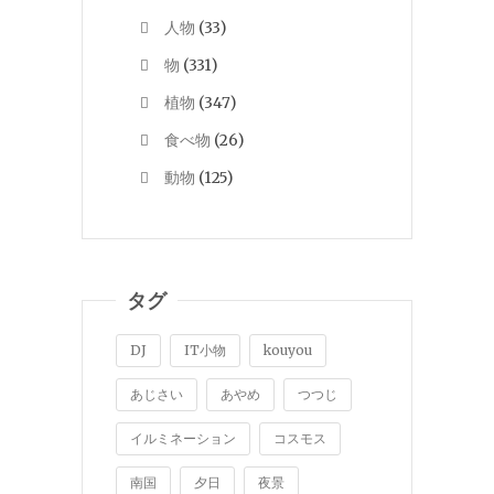
人物
(33)
物
(331)
植物
(347)
食べ物
(26)
動物
(125)
タグ
DJ
IT小物
kouyou
あじさい
あやめ
つつじ
イルミネーション
コスモス
南国
夕日
夜景