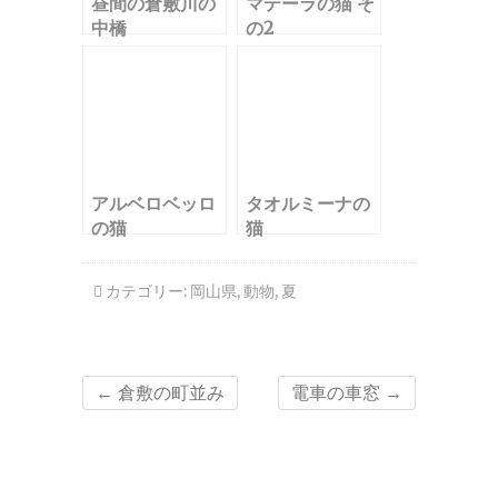
昼間の倉敷川の
マテーラの猫 そ
中橋
の2
アルベロベッロ
タオルミーナの
の猫
猫
カテゴリー:
岡山県
,
動物
,
夏
←
倉敷の町並み
電車の車窓
→