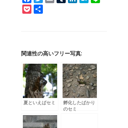
a
w
m
u
n
at
n
P
共
c
it
ai
m
k
e
e
o
有
e
te
l
bl
e
n
c
b
r
r
dI
a
k
o
n
et
o
関連性の高いフリー写真:
k
夏といえばセミ
孵化したばかり
のセミ