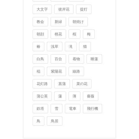
大文字
彼岸花
提灯
教会
新緑
朝焼け
朝顔
桃花
桜
梅
椿
浅草
滝
猫
白鳥
百合
着物
睡蓮
稲
紫陽花
線路
花灯路
菖蒲
菜の花
蒲公英
蓮
薄
薔薇
鉄塔
雪
電車
飛行機
鳥
鳥居