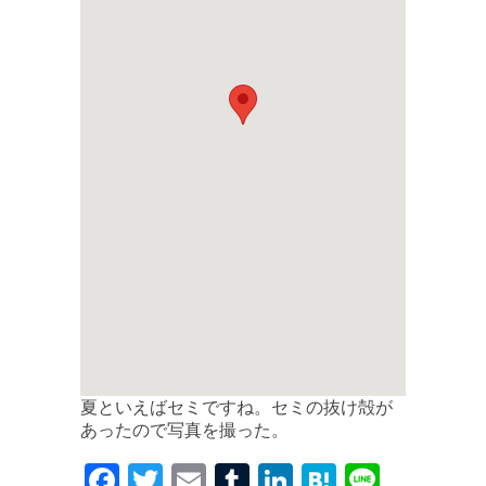
夏といえばセミですね。セミの抜け殻が
あったので写真を撮った。
F
T
E
T
Li
H
Li