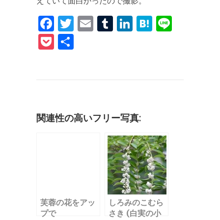
えていて面白かったので撮影。
F
T
E
T
Li
H
Li
a
w
m
u
n
at
n
P
共
c
it
ai
m
k
e
e
o
有
e
te
l
bl
e
n
c
b
r
r
dI
a
k
o
n
et
o
関連性の高いフリー写真:
k
芙蓉の花をアッ
しろみのこむら
プで
さき (白実の小