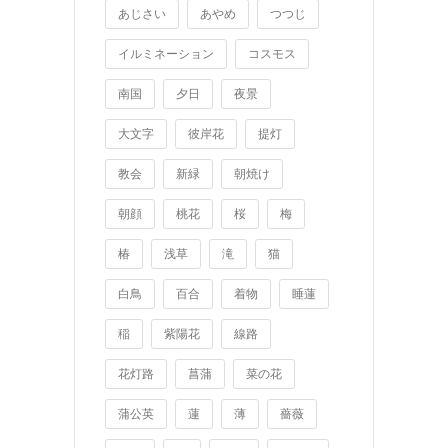
あじさい
あやめ
つつじ
イルミネーション
コスモス
南国
夕日
夜景
大文字
彼岸花
提灯
教会
新緑
朝焼け
朝顔
桃花
桜
梅
椿
浅草
滝
猫
白鳥
百合
着物
睡蓮
稲
紫陽花
線路
花灯路
菖蒲
菜の花
蒲公英
蓮
薄
薔薇