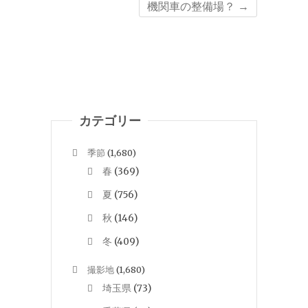
機関車の整備場？
→
カテゴリー
季節
(1,680)
春
(369)
夏
(756)
秋
(146)
冬
(409)
撮影地
(1,680)
埼玉県
(73)