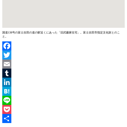
国道138号の富士吉田の道の駅近くにあった「旧武藤家住宅」。富士吉田市指定文化財とのこ
と。
Facebook
Twitter
Email
Tumblr
LinkedIn
Hatena
Line
Pocket