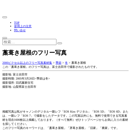
TOP
使用上の注意
問い合せ
藁葺き屋根のフリー写真
2000ピクセル以上のフリー写真素材集
>
季節
>
冬
>
藁葺き屋根
この「藁葺き屋根」のフリー写真は、富士吉田市で撮影されたものです。
撮影地: 富士吉田市
撮影時期: 2005年3月20日<季節は冬>
撮影場所: 旧武藤家住宅
撮影地: 山梨県富士吉田市
掲載写真は私がキャノンのデジタル一眼レフ「EOS Kiss デジタル」「EOS 5D」「EOS 6D」また
は、一眼レフ「EOS 7」で撮影をしたデータです。この写真以外にも、無料で使用できる写真素
材を現在1600枚以上掲載しております。（すべて無料）ぜひトップページからお気に入りの素材
を探してください。
このフリー写真のキーワードは、「藁葺き屋根」「茅葺き屋根」「旧家」「農家」です。