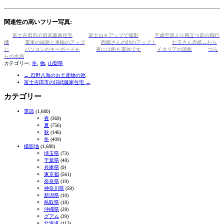
共
有
関連性の高いフリー写真:
富士吉田市の旧武藤家住宅
富士山をアップで撮影
千歳空港より飛立つ前の飛行
機
電車の線路と車輪のアップ
西郷さんの顔のアップ！
仁王さん赤紙→わら
じ
パソコンのキーボードを
夜には船も運休です
イタリアの国旗
つら
らの水滴
カテゴリー:
冬
,
物
,
山梨県
←
忍野八海のお土産物の池
富士吉田市の旧武藤家住宅
→
カテゴリー
季節
(1,680)
春
(369)
夏
(756)
秋
(146)
冬
(409)
撮影地
(1,680)
埼玉県
(73)
千葉県
(48)
兵庫県
(9)
東京都
(561)
奈良県
(19)
神奈川県
(59)
新潟県
(10)
鳥取県
(18)
沖縄県
(28)
グアム
(39)
北海道
(113)