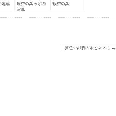
の落葉
銀杏の葉っぱの
銀杏の葉
写真
黄色い銀杏の木とススキ
→