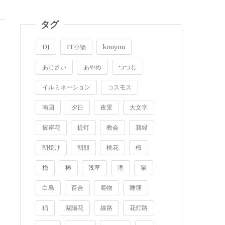
タグ
DJ
IT小物
kouyou
あじさい
あやめ
つつじ
イルミネーション
コスモス
南国
夕日
夜景
大文字
彼岸花
提灯
教会
新緑
朝焼け
朝顔
桃花
桜
梅
椿
浅草
滝
猫
白鳥
百合
着物
睡蓮
稲
紫陽花
線路
花灯路