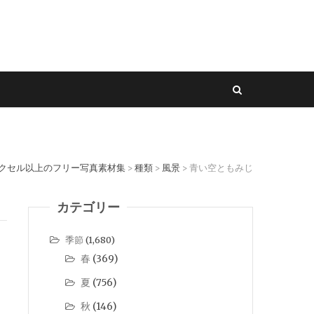
ピクセル以上のフリー写真素材集
種類
風景
青い空ともみじ
>
>
>
カテゴリー
季節
(1,680)
春
(369)
夏
(756)
秋
(146)