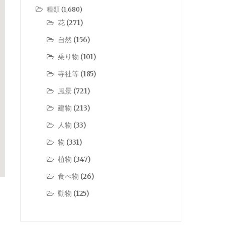
種類
(1,680)
花
(271)
自然
(156)
乗り物
(101)
寺社等
(185)
風景
(721)
建物
(213)
人物
(33)
物
(331)
植物
(347)
食べ物
(26)
動物
(125)