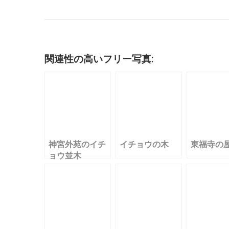
c
it
ai
m
k
e
e
c
e
te
l
bl
e
n
k
b
r
r
dI
a
et
o
n
関連性の高いフリー写真:
o
k
神宮外苑のイチ
イチョウの木
東福寺の
ョウ並木