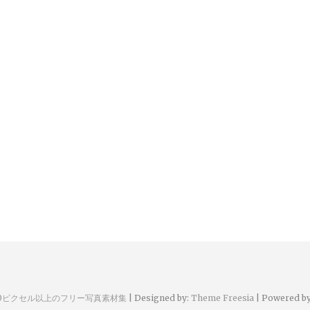
00ピクセル以上のフリー写真素材集
| Designed by:
Theme Freesia
| Powered b