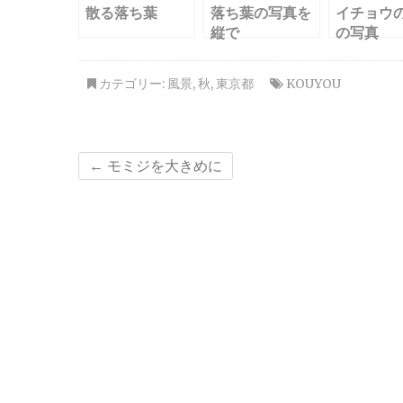
散る落ち葉
落ち葉の写真を
イチョウ
縦で
の写真
カテゴリー:
風景
,
秋
,
東京都
KOUYOU
←
モミジを大きめに