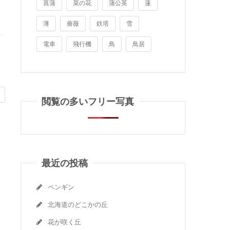
菖蒲
菜の花
蒲公英
蓮
薄
薔薇
鉄塔
雪
電車
飛行機
鳥
鳥居
閲覧の多いフリー写真
最近の投稿
ペンギン
北海道のどこかの丘
花が咲く丘