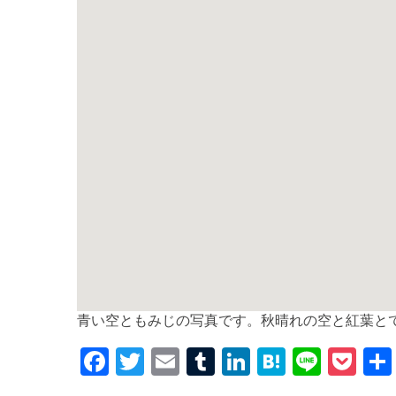
青い空ともみじの写真です。秋晴れの空と紅葉と
F
T
E
T
Li
H
Li
P
a
w
m
u
n
at
n
o