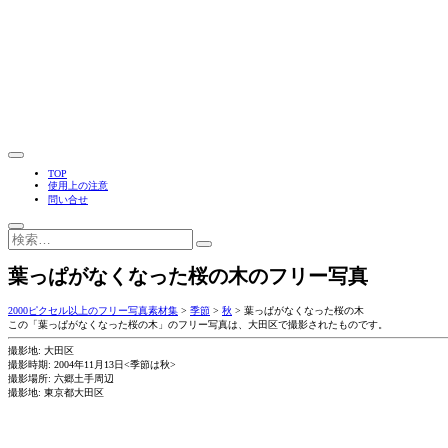
TOP
使用上の注意
問い合せ
葉っぱがなくなった桜の木のフリー写真
2000ピクセル以上のフリー写真素材集
>
季節
>
秋
>
葉っぱがなくなった桜の木
この「葉っぱがなくなった桜の木」のフリー写真は、大田区で撮影されたものです。
撮影地: 大田区
撮影時期: 2004年11月13日<季節は秋>
撮影場所: 六郷土手周辺
撮影地: 東京都大田区