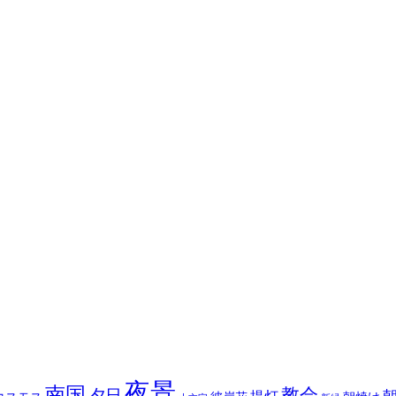
夜景
南国
教会
夕日