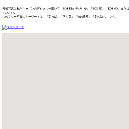
掲載写真は私がキャノンのデジタル一眼レフ「EOS Kiss デジタル」「EOS 5D」「EOS 
ください。
このフリー写真のキーワードは、「葉っぱ」「落ち葉」「秋の終焉」「冬の訪れ」です。