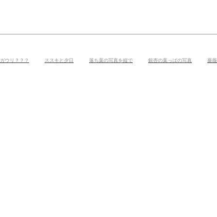
ガウリ？？？
ススキと夕日
落ち葉の写真を縦で
銀杏の葉っぱの写真
薔薇