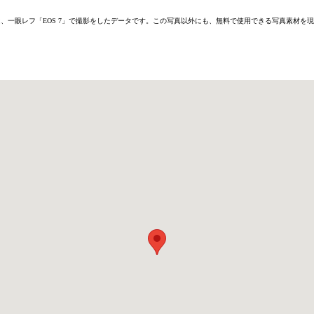
6D」または、一眼レフ「EOS 7」で撮影をしたデータです。この写真以外にも、無料で使用できる写真素