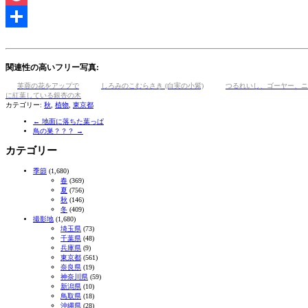
Pocket
共
有
関連性の高いフリー写真:
芙蓉の花をアップで
しろみのこむらさき (白実の小紫)
つるれいし、ゴーヤー、ニ
に紅葉している銀杏の木
カテゴリー:
秋
,
植物
,
東京都
←
地面に落ちた葉っぱ
鳥の巣？？？
→
カテゴリー
季節
(1,680)
春
(369)
夏
(756)
秋
(146)
冬
(409)
撮影地
(1,680)
埼玉県
(73)
千葉県
(48)
兵庫県
(9)
東京都
(561)
奈良県
(19)
神奈川県
(59)
新潟県
(10)
鳥取県
(18)
沖縄県
(28)