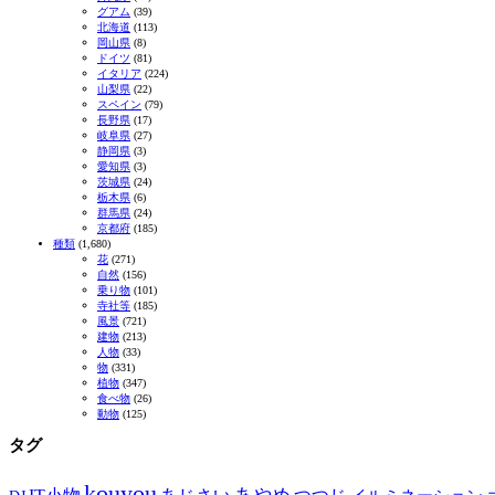
グアム
(39)
北海道
(113)
岡山県
(8)
ドイツ
(81)
イタリア
(224)
山梨県
(22)
スペイン
(79)
長野県
(17)
岐阜県
(27)
静岡県
(3)
愛知県
(3)
茨城県
(24)
栃木県
(6)
群馬県
(24)
京都府
(185)
種類
(1,680)
花
(271)
自然
(156)
乗り物
(101)
寺社等
(185)
風景
(721)
建物
(213)
人物
(33)
物
(331)
植物
(347)
食べ物
(26)
動物
(125)
タグ
kouyou