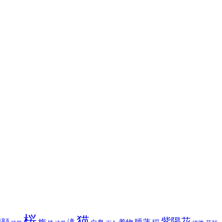
桜
猫
紫陽花