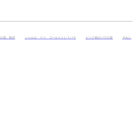
の花、秋月
シャルル ドゥ ゴールドというバラ
ピンク色のバラの花
きれい