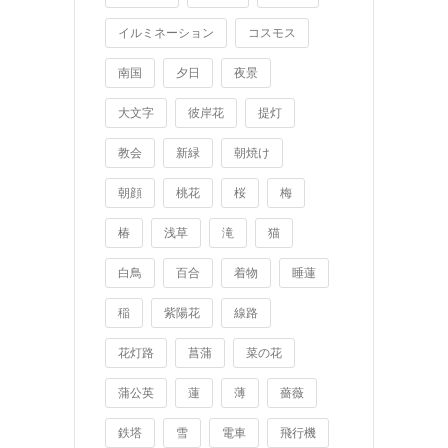
イルミネーション
コスモス
南国
夕日
夜景
大文字
彼岸花
提灯
教会
新緑
朝焼け
朝顔
桃花
桜
梅
椿
浅草
滝
猫
白鳥
百合
着物
睡蓮
稲
紫陽花
線路
花灯路
菖蒲
菜の花
蒲公英
蓮
薄
薔薇
鉄塔
雪
電車
飛行機