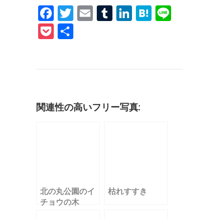
F
T
E
T
Li
H
Li
a
w
m
u
n
at
n
P
共
c
it
ai
m
k
e
e
o
有
e
te
l
bl
e
n
c
b
r
r
dI
a
k
o
n
et
o
関連性の高いフリー写真:
k
北の丸公園のイ
枯れすすき
チョウの木