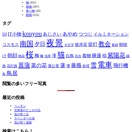
物
(331)
植物
(347)
食べ物
(26)
動物
(125)
タグ
kouyou
あやめ
IT小物
あじさい
つつじ
DJ
イルミネーション
夜景
南国
教会
夕日
提灯
コスモス
彼岸花
朝焼
大文字
新緑
桜
猫
紫陽花
朝顔
梅
滝
睡蓮
け
白鳥
着物
稲
椿
線
桃花
浅草
百合
電車
菖蒲
雪
菜の花
蓮
薔薇
飛行機
蒲公英
薄
路
花灯路
鉄塔
鳥居
鳥
閲覧の多いフリー写真
最近の投稿
ペンギン
北海道のどこかの丘
花が咲く丘
ラベンダーの花
花が咲く道路
検索はこちら！