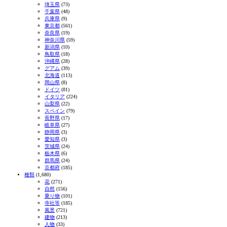
埼玉県
(73)
千葉県
(48)
兵庫県
(9)
東京都
(561)
奈良県
(19)
神奈川県
(59)
新潟県
(10)
鳥取県
(18)
沖縄県
(28)
グアム
(39)
北海道
(113)
岡山県
(8)
ドイツ
(81)
イタリア
(224)
山梨県
(22)
スペイン
(79)
長野県
(17)
岐阜県
(27)
静岡県
(3)
愛知県
(3)
茨城県
(24)
栃木県
(6)
群馬県
(24)
京都府
(185)
種類
(1,680)
花
(271)
自然
(156)
乗り物
(101)
寺社等
(185)
風景
(721)
建物
(213)
人物
(33)