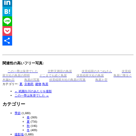
Tumblr
LinkedIn
Hatena
Line
Pocket
共
有
関連性の高いフリー写真:
この一帯は朱塗でした
北野天満宮の鳥居
伏見稲荷のきつねさん
伏見稲
荷大社の鳥居の照明
どこまでも続く鳥居
伏見稲荷大社の鳥居
鳥居に降注ぐ
木漏れ日
鳥居の写真
伏見稲荷大社の鳥居の写真
鳥居と空
カテゴリー:
夏
,
京都府
,
建物
鳥居
←
祇園白川のあたりを撮影
この一帯は朱塗でした
→
カテゴリー
季節
(1,680)
春
(369)
夏
(756)
秋
(146)
冬
(409)
撮影地
(1,680)