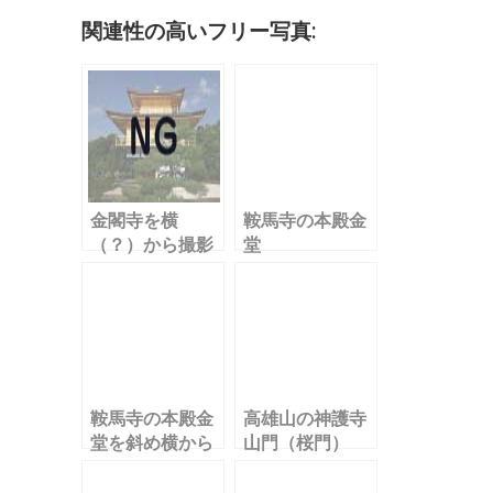
o
関連性の高いフリー写真:
k
金閣寺を横
鞍馬寺の本殿金
（？）から撮影
堂
鞍馬寺の本殿金
高雄山の神護寺
堂を斜め横から
山門（桜門）