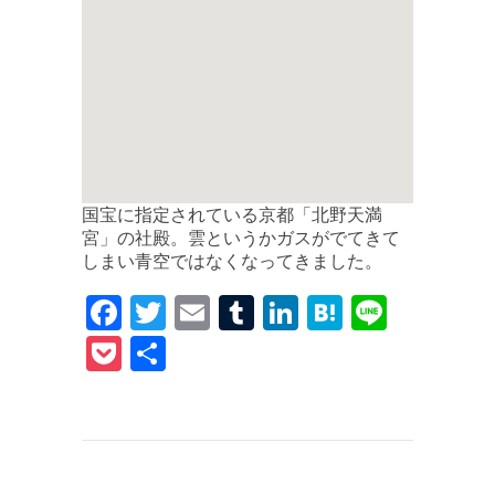
国宝に指定されている京都「北野天満
宮」の社殿。雲というかガスがでてきて
しまい青空ではなくなってきました。
F
T
E
T
Li
H
Li
a
w
m
u
n
at
n
P
共
c
it
ai
m
k
e
e
o
有
e
te
l
bl
e
n
c
b
r
r
dI
a
k
o
n
et