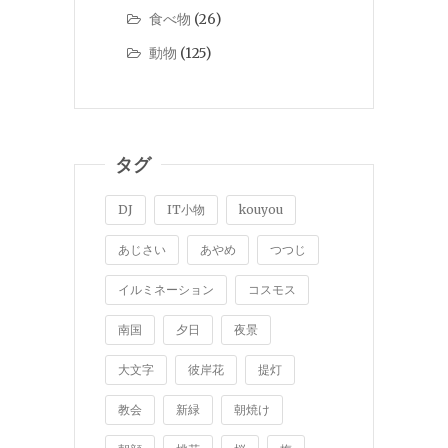
食べ物
(26)
動物
(125)
タグ
DJ
IT小物
kouyou
あじさい
あやめ
つつじ
イルミネーション
コスモス
南国
夕日
夜景
大文字
彼岸花
提灯
教会
新緑
朝焼け