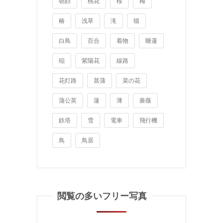
朝顔
桃花
桜
梅
椿
浅草
滝
猫
白鳥
百合
着物
睡蓮
稲
紫陽花
線路
花灯路
菖蒲
菜の花
蒲公英
蓮
薄
薔薇
鉄塔
雪
電車
飛行機
鳥
鳥居
閲覧の多いフリー写真