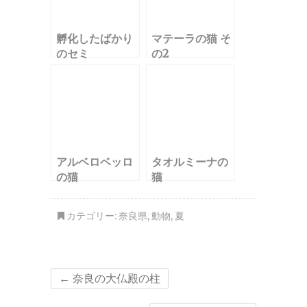
孵化したばかり
マテーラの猫 そ
のセミ
の2
アルベロベッロ
タオルミーナの
の猫
猫
カテゴリー:
奈良県
,
動物
,
夏
←
奈良の大仏殿の柱