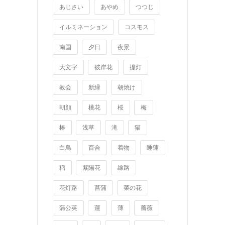
あじさい
あやめ
つつじ
イルミネーション
コスモス
南国
夕日
夜景
大文字
彼岸花
提灯
教会
新緑
朝焼け
朝顔
桃花
桜
梅
椿
浅草
滝
猫
白鳥
百合
着物
睡蓮
稲
紫陽花
線路
花灯路
菖蒲
菜の花
蒲公英
蓮
薄
薔薇