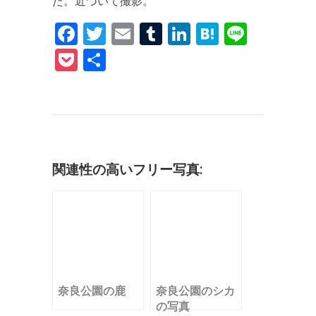
た。近づいて撮影。
F
T
E
T
Li
H
Li
a
w
m
u
n
at
n
P
共
c
it
ai
m
k
e
e
o
有
e
te
l
bl
e
n
c
b
r
r
dI
a
k
o
n
et
o
関連性の高いフリー写真:
k
奈良公園の鹿
奈良公園のシカ
の写真