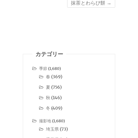
抹茶とわらび餅
→
カテゴリー
季節
(1,680)
春
(369)
夏
(756)
秋
(146)
冬
(409)
撮影地
(1,680)
埼玉県
(73)